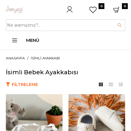
0
0
MENÜ
ANASAYFA
İSIMLI AYAKKABI
İsimli Bebek Ayakkabısı
FILTRELEME
JEEYMI BABY
Beyaz Babet İsimli Kız
Bebek Ayakkabısı