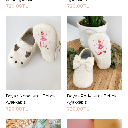
Sepete Ekle
720,00TL
720,00TL
KARŞILAŞTIRMA LISTESINE EKLE
ALIŞVERIŞ LISTESINE EKLE
JEEYMI BABY
Beyaz Kalp Detaylı Luz
İsimli Ayakkabı
720,00TL
Sepete Ekle
Beyaz Nena İsimli Bebek
Sepete Ekle
Beyaz Pody İsimli Bebek
Sepete Ekle
KARŞILAŞTIRMA LISTESINE EKLE
Ayakkabısı
Ayakkabısı
ALIŞVERIŞ LISTESINE EKLE
720,00TL
720,00TL
JEEYMI BABY
Beyaz Luz İsimli Bebek