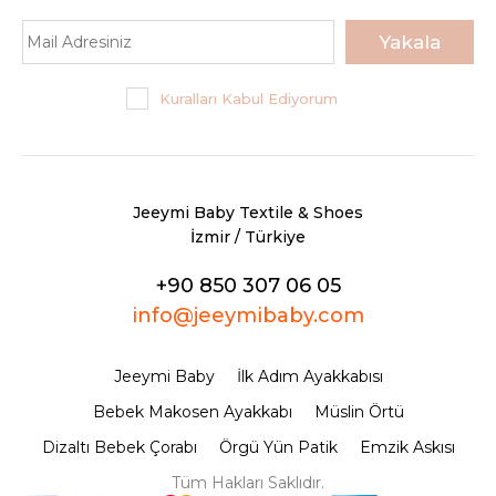
Sepete Ekle
Yakala
KARŞILAŞTIRMA LISTESINE EKLE
Kuralları Kabul Ediyorum
ALIŞVERIŞ LISTESINE EKLE
JEEYMI BABY
Krem Shine İsimli Bebek
Jeeymi Baby Textile & Shoes
Ayakkabısı
İzmir / Türkiye
+90 850 307 06 05
720,00TL
info@jeeymibaby.com
Sepete Ekle
Jeeymi Baby
İlk Adım Ayakkabısı
KARŞILAŞTIRMA LISTESINE EKLE
Bebek Makosen Ayakkabı
Müslin Örtü
ALIŞVERIŞ LISTESINE EKLE
Dizaltı Bebek Çorabı
Örgü Yün Patik
Emzik Askısı
JEEYMI BABY
Tüm Hakları Saklıdır.