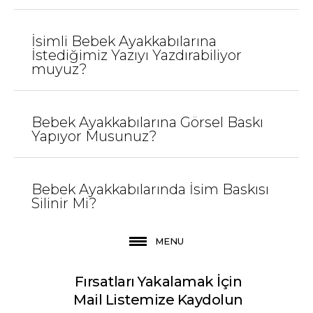
JEEYMI BABY
Kırmızı Luz İsimli Bebek
İsimli Bebek Ayakkabılarına
Ayakkabısı
İstediğimiz Yazıyı Yazdırabiliyor
muyuz?
720,00TL
Bebek Ayakkabılarına Görsel Baskı
Sepete Ekle
Yapıyor Musunuz?
KARŞILAŞTIRMA LISTESINE EKLE
ALIŞVERIŞ LISTESINE EKLE
Bebek Ayakkabılarında İsim Baskısı
Silinir Mi?
JEEYMI BABY
Kırmızı Shine İsimli
MENU
Bebek Ayakkabısı
Fırsatları Yakalamak İçin
720,00TL
Mail Listemize Kaydolun