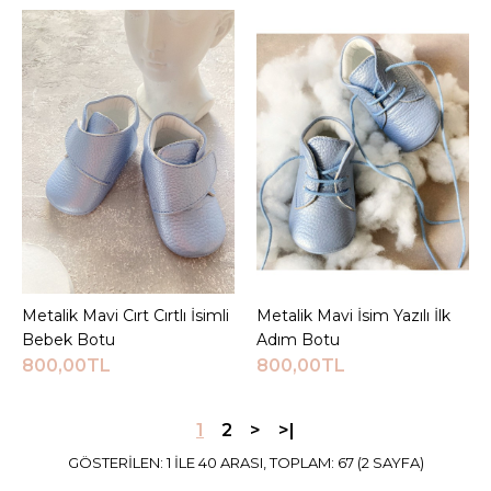
750,00TL
Sepete Ekle
KARŞILAŞTIRMA LISTESINE EKLE
ALIŞVERIŞ LISTESINE EKLE
JEEYMI BABY
Kırmızı Kalp Detaylı Luz
İsimli Ayakkabı
Metalik Mavi Cırt Cırtlı İsimli
Sepete Ekle
Metalik Mavi İsim Yazılı İlk
Sepete Ekle
720,00TL
Bebek Botu
Adım Botu
800,00TL
800,00TL
Sepete Ekle
1
2
>
>|
KARŞILAŞTIRMA LISTESINE EKLE
ALIŞVERIŞ LISTESINE EKLE
GÖSTERILEN: 1 ILE 40 ARASI, TOPLAM: 67 (2 SAYFA)