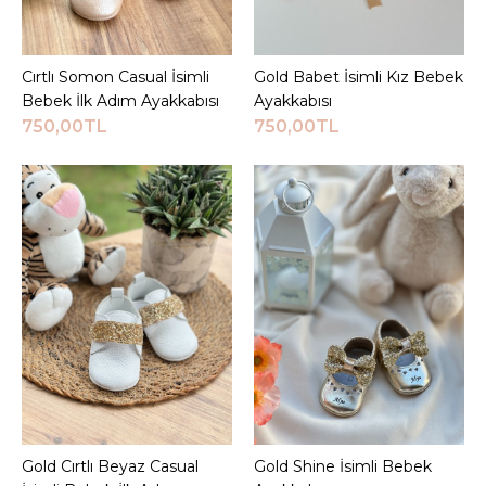
720,00TL
Cırtlı Somon Casual İsimli
Sepete Ekle
Gold Babet İsimli Kız Bebek
Sepete Ekle
Bebek İlk Adım Ayakkabısı
Ayakkabısı
Sepete Ekle
750,00TL
750,00TL
KARŞILAŞTIRMA LISTESINE EKLE
ALIŞVERIŞ LISTESINE EKLE
JEEYMI BABY
Beyaz Shine İsimli Bebek
Ayakkabısı
720,00TL
Sepete Ekle
Gold Cırtlı Beyaz Casual
Sepete Ekle
Gold Shine İsimli Bebek
Sepete Ekle
KARŞILAŞTIRMA LISTESINE EKLE