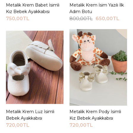
Metalik Krem Babet İsimli
Sepete Ekle
Metalik Krem İsim Yazılı İlk
Sepete Ekle
JEEYMI BABY
Kız Bebek Ayakkabısı
Adım Botu
İsimli Vizon Casual
750,00TL
800,00TL
650,00TL
Bebek İlk Adım
Ayakkabısı
750,00TL
Sepete Ekle
KARŞILAŞTIRMA LISTESINE EKLE
ALIŞVERIŞ LISTESINE EKLE
JEEYMI BABY
Kırmızı Babet İsimli Kız
Metalik Krem Luz İsimli
Sepete Ekle
Metalik Krem Pody İsimli
Sepete Ekle
Bebek Ayakkabısı
Bebek Ayakkabısı
Kız Bebek Ayakkabısı
720,00TL
720,00TL