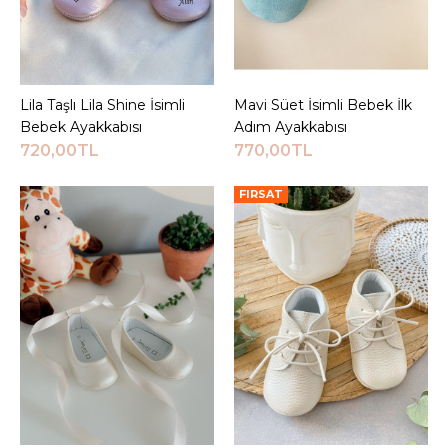
800,00TL
Sepete Ekle
KARŞILAŞTIRMA LISTESINE EKLE
Lila Taşlı Lila Shine İsimli
Sepete Ekle
Mavi Süet İsimli Bebek İlk
Sepete Ekle
ALIŞVERIŞ LISTESINE EKLE
Bebek Ayakkabısı
Adım Ayakkabısı
720,00TL
770,00TL
JEEYMI BABY
FIRSAT
İsimli Krem Casual
Bebek İlk Adım
Ayakkabısı
750,00TL
Sepete Ekle
KARŞILAŞTIRMA LISTESINE EKLE
ALIŞVERIŞ LISTESINE EKLE