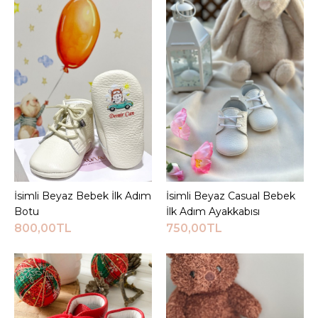
750,00TL
Sepete Ekle
KARŞILAŞTIRMA LISTESINE EKLE
ALIŞVERIŞ LISTESINE EKLE
JEEYMI BABY
Cırtlı Somon Casual
İsimli Bebek İlk Adım
İsimli Beyaz Bebek İlk Adım
Sepete Ekle
İsimli Beyaz Casual Bebek
Sepete Ekle
Ayakkabısı
Botu
İlk Adım Ayakkabısı
800,00TL
750,00TL
750,00TL
Sepete Ekle
KARŞILAŞTIRMA LISTESINE EKLE