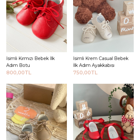
ALIŞVERIŞ LISTESINE EKLE
JEEYMI BABY
Gold Babet İsimli Kız
Bebek Ayakkabısı
İsimli Kırmızı Bebek İlk
Sepete Ekle
İsimli Krem Casual Bebek
Sepete Ekle
750,00TL
Adım Botu
İlk Adım Ayakkabısı
800,00TL
750,00TL
Sepete Ekle
KARŞILAŞTIRMA LISTESINE EKLE
ALIŞVERIŞ LISTESINE EKLE
JEEYMI BABY
Gold Cırtlı Beyaz Casual
İsimli Bebek İlk Adım
Ayakkabısı