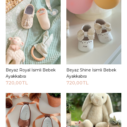
Ayakkabısı
720,00TL
Sepete Ekle
KARŞILAŞTIRMA LISTESINE EKLE
ALIŞVERIŞ LISTESINE EKLE
Beyaz Royal İsimli Bebek
Sepete Ekle
Beyaz Shine İsimli Bebek
Sepete Ekle
JEEYMI BABY
Ayakkabısı
Ayakkabısı
Beyaz Nena İsimli Bebek
720,00TL
720,00TL
Ayakkabısı
720,00TL
Sepete Ekle