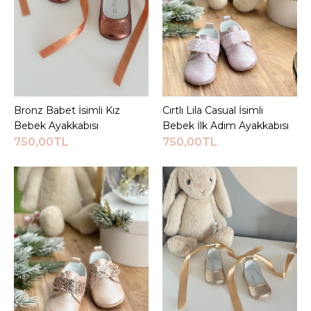
KARŞILAŞTIRMA LISTESINE EKLE
ALIŞVERIŞ LISTESINE EKLE
JEEYMI BABY
Beyaz Pody İsimli Bebek
Ayakkabısı
Bronz Babet İsimli Kız
Sepete Ekle
Cırtlı Lila Casual İsimli
Sepete Ekle
Bebek Ayakkabısı
Bebek İlk Adım Ayakkabısı
750,00TL
750,00TL
720,00TL
Sepete Ekle
KARŞILAŞTIRMA LISTESINE EKLE
ALIŞVERIŞ LISTESINE EKLE
JEEYMI BABY
Beyaz Royal İsimli Bebek
Ayakkabısı