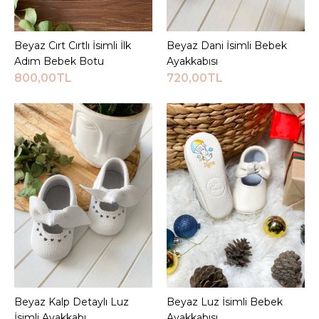
JEEYMI BABY
Beyaz Cırt Cırtlı İsimli İlk
Adım Bebek Botu
Beyaz Cırt Cırtlı İsimli İlk
Sepete Ekle
Beyaz Dani İsimli Bebek
Sepete Ekle
Adım Bebek Botu
Ayakkabısı
800,00TL
720,00TL
800,00TL
Sepete Ekle
KARŞILAŞTIRMA LISTESINE EKLE
ALIŞVERIŞ LISTESINE EKLE
JEEYMI BABY
Beyaz Dani İsimli Bebek
Ayakkabısı
720,00TL
Beyaz Kalp Detaylı Luz
Sepete Ekle
Beyaz Luz İsimli Bebek
Sepete Ekle
İsimli Ayakkabı
Ayakkabısı