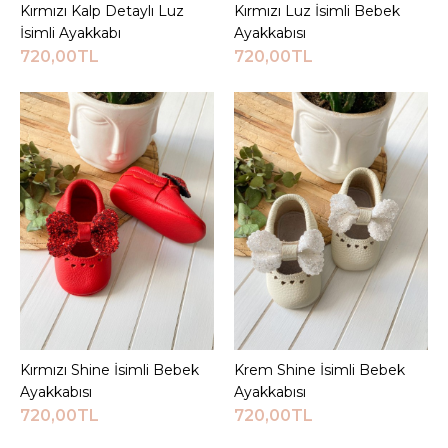
Kırmızı Kalp Detaylı Luz
Sepete Ekle
Kırmızı Luz İsimli Bebek
Sepete Ekle
ALIŞVERIŞ LISTESINE EKLE
İsimli Ayakkabı
Ayakkabısı
720,00TL
720,00TL
JEEYMI BABY
Gold Taşlı Beyaz Shine
İsimli Bebek Ayakkabısı
720,00TL
Sepete Ekle
KARŞILAŞTIRMA LISTESINE EKLE
ALIŞVERIŞ LISTESINE EKLE
JEEYMI BABY
Kırmızı Shine İsimli Bebek
Sepete Ekle
Krem Shine İsimli Bebek
Sepete Ekle
Gümüş Shine İsimli
Ayakkabısı
Ayakkabısı
Bebek Ayakkabısı
720,00TL
720,00TL