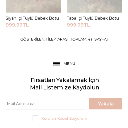
Siyah İçi Tüylü Bebek
Botu
Siyah İçi Tüylü Bebek Botu
Sepete Ekle
Taba İçi Tüylü Bebek Botu
Sepete Ekle
999,99TL
999,99TL
999,99TL
GÖSTERILEN: 1 ILE 4 ARASI, TOPLAM: 4 (1 SAYFA)
Sepete Ekle
İçi Tüylü Bot
KARŞILAŞTIRMA LISTESINE EKLE
MENU
ALIŞVERIŞ LISTESINE EKLE
Fırsatları Yakalamak İçin
JEEYMI BABY
Taba İçi Tüylü Bebek
Mail Listemize Kaydolun
Botu
Yakala
999,99TL
Kuralları Kabul Ediyorum
Sepete Ekle