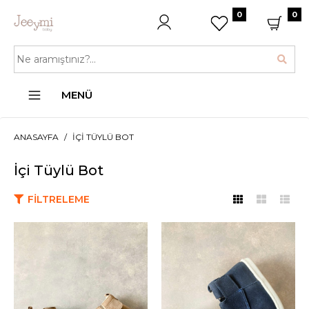
0
0
MENÜ
ANASAYFA
İÇI TÜYLÜ BOT
İçi Tüylü Bot
FILTRELEME
JEEYMI BABY
Bej İçi Tüylü Bebek Botu
999,99TL