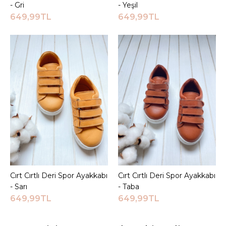
- Gri
- Yeşil
649,99TL
649,99TL
Cırt Cırtlı Deri Spor Ayakkabı
Sepete Ekle
Cırt Cırtlı Deri Spor Ayakkabı
Sepete Ekle
- Sarı
- Taba
649,99TL
649,99TL