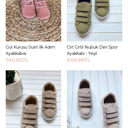
Gül Kurusu Süet İlk Adım
Sepete Ekle
Cırt Cırtlı Nubuk Deri Spor
Sepete Ekle
Ayakkabısı
Ayakkabı - Yeşil
740,00TL
649,99TL