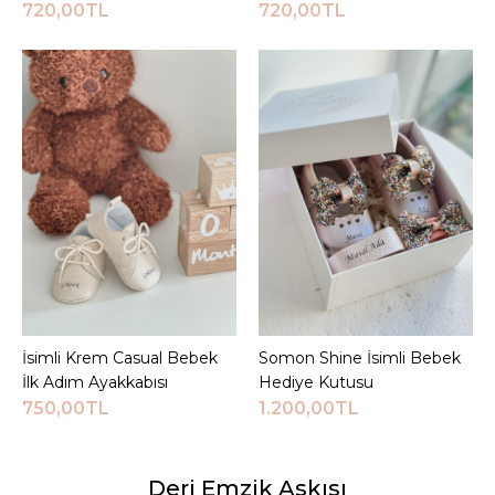
720,00TL
720,00TL
İsimli Krem Casual Bebek
Sepete Ekle
Somon Shine İsimli Bebek
Sepete Ekle
İlk Adım Ayakkabısı
Hediye Kutusu
750,00TL
1.200,00TL
Deri Emzik Askısı