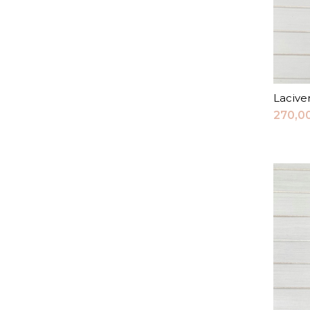
Laciver
270,0