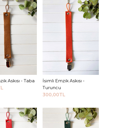
RMA LISTESINE EKLE
VERIŞ LISTESINE EKLE
zik Askısı - Taba
epete Ekle
İsimli Emzik Askısı -
Sepete Ekle
Turuncu
TL
mzik Askısı
300,00TL
0TL