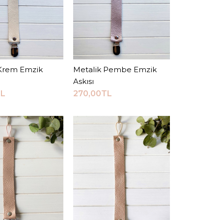
0TL
Sepete Ekle
 Krem Emzik
epete Ekle
Metalik Pembe Emzik
Sepete Ekle
RMA LISTESINE EKLE
Askısı
VERIŞ LISTESINE EKLE
TL
270,00TL