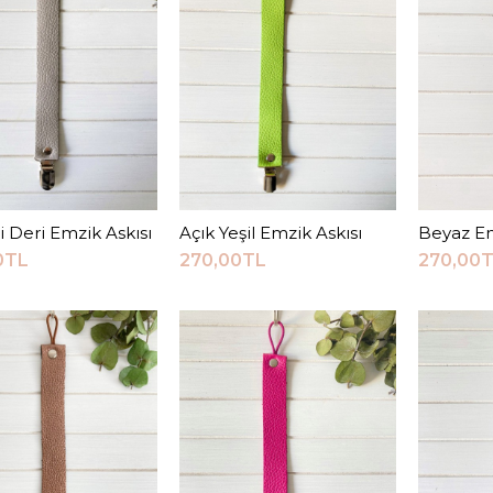
JEEYMI BABY
Açık Gri
270,0
i Deri Emzik Askısı
Sepete Ekle
Açık Yeşil Emzik Askısı
Sepete Ekle
Beyaz Em
S
0TL
270,00TL
270,00
KARŞILAŞTI
ALIŞ