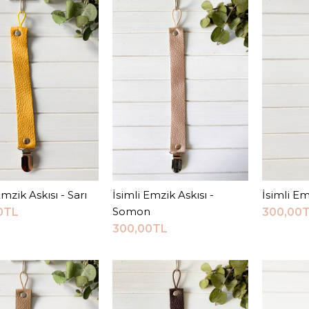
KARŞILAŞTI
ALIŞ
Emzik Askısı - Sarı
Sepete Ekle
İsimli Emzik Askısı -
Sepete Ekle
İsimli Em
S
JEEYMI BABY
Somon
0TL
300,00
Bronz E
300,00TL
270,0