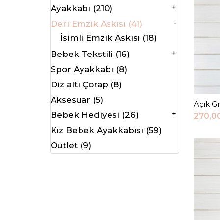
+
Ayakkabı (210)
-
Deri Emzik Askısı (41)
İsimli Emzik Askısı (18)
+
Bebek Tekstili (16)
Spor Ayakkabı (8)
Diz altı Çorap (8)
Aksesuar (5)
Açık Gr
+
Bebek Hediyesi (26)
270,0
Kız Bebek Ayakkabısı (59)
Outlet (9)