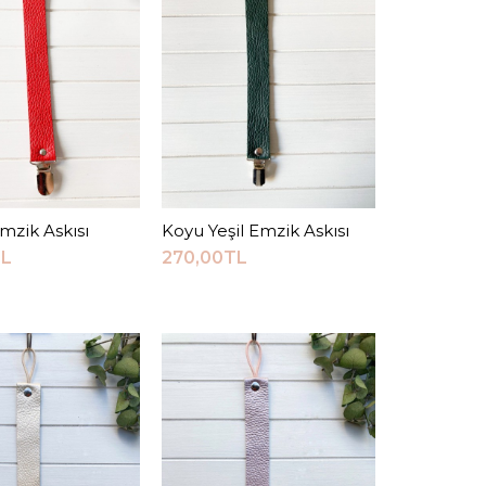
Sepete Ekle
RMA LISTESINE EKLE
VERIŞ LISTESINE EKLE
mzik Askısı
epete Ekle
Koyu Yeşil Emzik Askısı
Sepete Ekle
TL
270,00TL
mzik Askısı