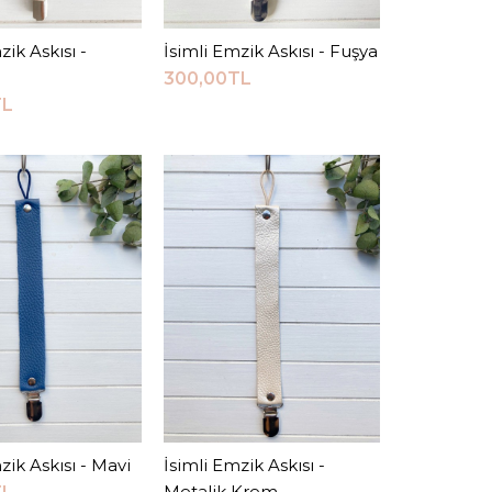
zik Askısı -
epete Ekle
İsimli Emzik Askısı - Fuşya
Sepete Ekle
300,00TL
TL
mzik Askısı
0TL
Sepete Ekle
RMA LISTESINE EKLE
zik Askısı - Mavi
epete Ekle
İsimli Emzik Askısı -
Sepete Ekle
VERIŞ LISTESINE EKLE
Metalik Krem