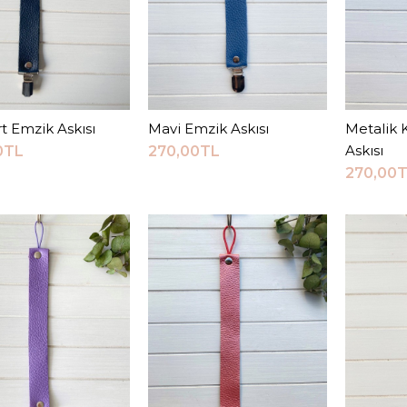
270,0
t Emzik Askısı
Sepete Ekle
Mavi Emzik Askısı
Sepete Ekle
Metalik
S
KARŞILAŞTI
Askısı
0TL
270,00TL
ALIŞ
270,00
JEEYMI BABY