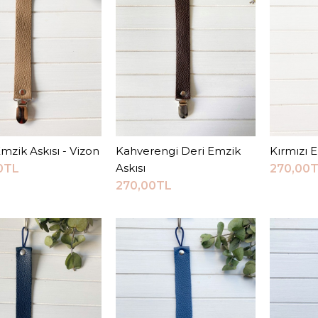
KARŞILAŞTI
ALIŞ
Emzik Askısı - Vizon
Sepete Ekle
Kahverengi Deri Emzik
Sepete Ekle
Kırmızı E
S
Askısı
0TL
270,00
270,00TL
JEEYMI BABY
Fuşya E