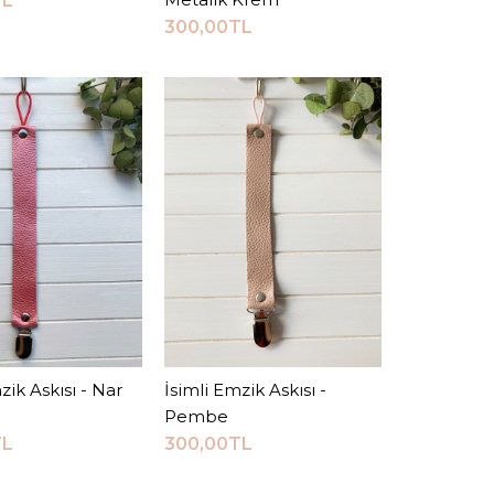
TL
300,00TL
mzik Askısı
zik Askısı - Nar
epete Ekle
İsimli Emzik Askısı -
Sepete Ekle
0TL
Pembe
TL
300,00TL
Sepete Ekle