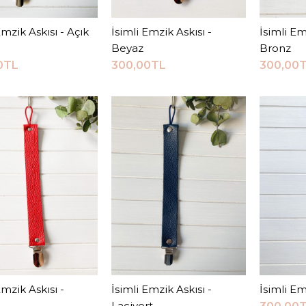
Emzik Askısı - Açık
Sepete Ekle
İsimli Emzik Askısı -
Sepete Ekle
İsimli Em
S
Beyaz
Bronz
0TL
300,00TL
300,00
JEEYMI BABY
Beyaz E
270,0
KARŞILAŞTI
Emzik Askısı -
Sepete Ekle
İsimli Emzik Askısı -
Sepete Ekle
İsimli Em
S
ALIŞ
Lacivert