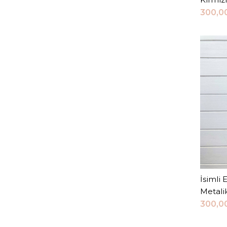
300,0
İsimli 
Metal
300,0