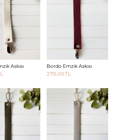
 Deri Emzik Askısı
0TL
zik Askısı
epete Ekle
Bordo Emzik Askısı
Sepete Ekle
Sepete Ekle
TL
270,00TL
RMA LISTESINE EKLE
VERIŞ LISTESINE EKLE