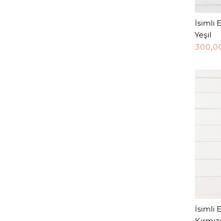
İsimli 
Yeşil
300,0
İsimli 
Kırmızı