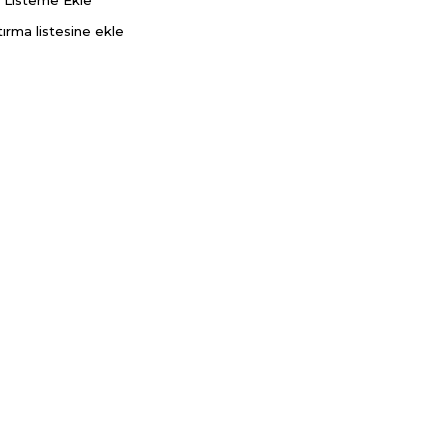
ş Listeme Ekle
tırma listesine ekle