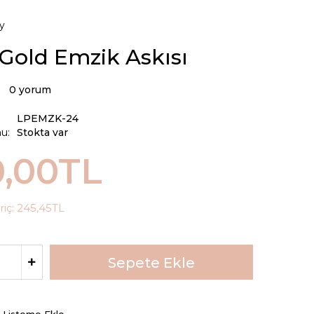
y
Gold Emzik Askısı
0 yorum
LPEMZK-24
u:
Stokta var
0,00TL
riç:
245,45TL