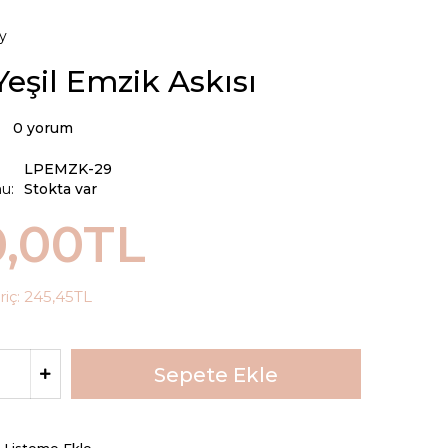
y
Yeşil Emzik Askısı
0 yorum
LPEMZK-29
u:
Stokta var
0,00TL
riç:
245,45TL