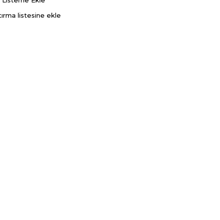
ş Listeme Ekle
tırma listesine ekle