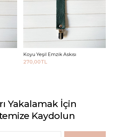
Koyu Yeşil Emzik Askısı
Sepete Ekle
İsimli Emz
270,00TL
300,00TL
arı Yakalamak İçin
stemize Kaydolun