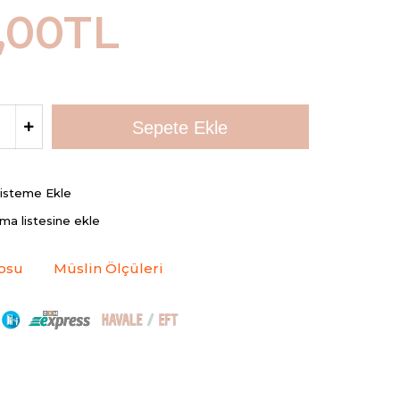
,00TL
Listeme Ekle
rma listesine ekle
osu
Müslin Ölçüleri