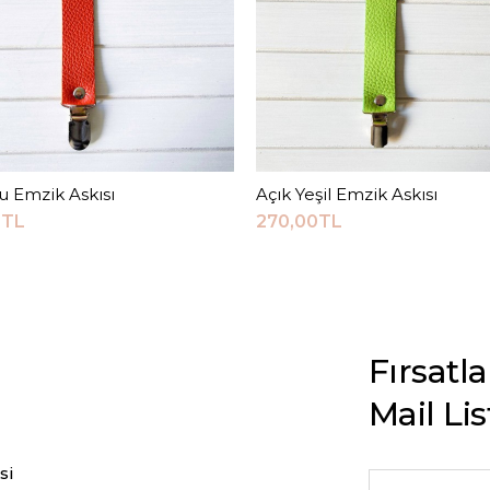
u Emzik Askısı
Sepete Ekle
Açık Yeşil Emzik Askısı
Sepete Ekle
0TL
270,00TL
Fırsatl
Mail Li
si