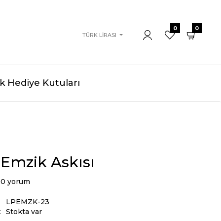
0
0
TÜRK LIRASI
 Hediye Kutuları
Emzik Askısı
0 yorum
LPEMZK-23
:
Stokta var