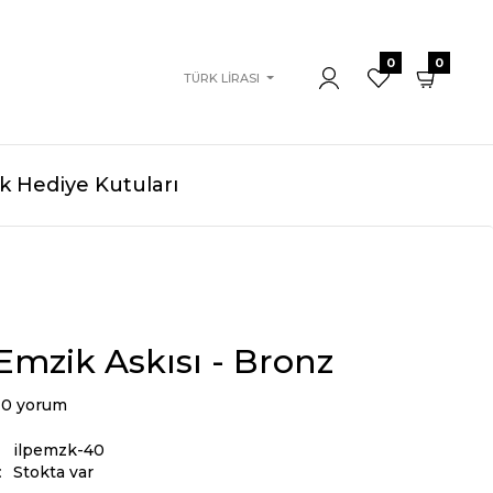
0
0
TÜRK LIRASI
 Hediye Kutuları
 Emzik Askısı - Bronz
0 yorum
ilpemzk-40
:
Stokta var