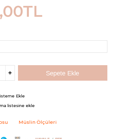
,00TL
Listeme Ekle
rma listesine ekle
osu
Müslin Ölçüleri