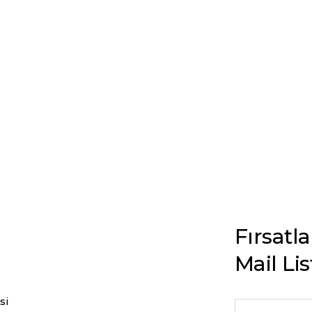
Fırsatl
Mail Li
si