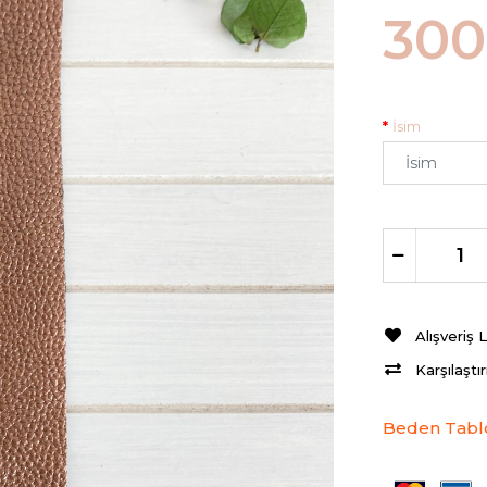
300
İsim
Alışveriş 
Karşılaştı
Beden Tabl