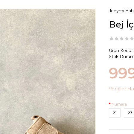
Jeeymi Bab
Bej İ
Ürün Kodu:
Stok Durum
99
Vergiler Ha
Numara
21
23