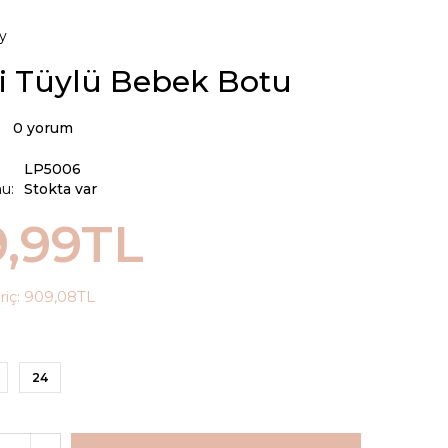
y
çi Tüylü Bebek Botu
0 yorum
LP5006
u:
Stokta var
9,99TL
riç:
909,08TL
24