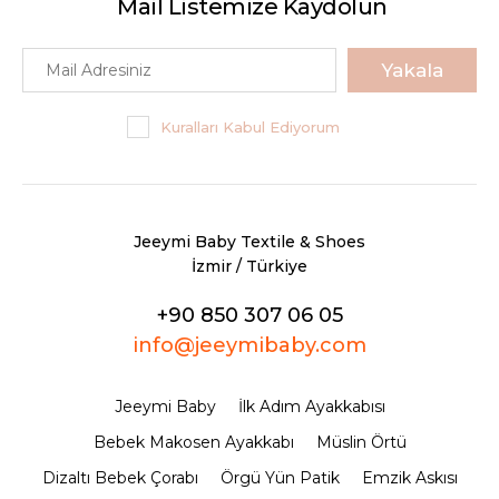
Mail Listemize Kaydolun
Yakala
Kuralları Kabul Ediyorum
Jeeymi Baby Textile & Shoes
İzmir / Türkiye
+90 850 307 06 05
info@jeeymibaby.com
Jeeymi Baby
İlk Adım Ayakkabısı
Bebek Makosen Ayakkabı
Müslin Örtü
Dizaltı Bebek Çorabı
Örgü Yün Patik
Emzik Askısı