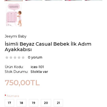
Jeeymi Baby
İsimli Beyaz Casual Bebek İlk Adım
Ayakkabısı
0 yorum
Ürün Kodu:
icas-101
Stok Durumu:
Stokta var
750,00TL
Numara
17
18
19
20
21