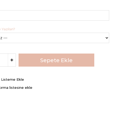
 Yazılsın?
ş Listeme Ekle
tırma listesine ekle