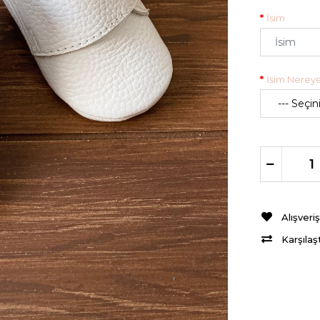
İsim
İsim Nereye
Alışveri
Karşılaş