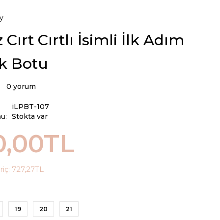
y
Cırt Cırtlı İsimli İlk Adım
k Botu
0 yorum
iLPBT-107
u:
Stokta var
0,00TL
riç:
727,27TL
19
20
21