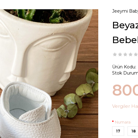
Jeeymi Bab
Beyaz 
Bebe
Ürün Kodu:
Stok Durum
80
Vergiler Ha
Numara
17
18