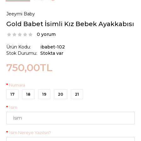
Jeeymi Baby
Gold Babet İsimli Kız Bebek Ayakkabısı
0 yorum
Ürün Kodu:
ibabet-102
Stok Durumu:
Stokta var
750,00TL
Numara
17
18
19
20
21
İsim
İsim Nereye Yazılsın?