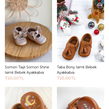
720,00TL
Sepete Ekle
KARŞILAŞTIRMA LISTESINE EKLE
ALIŞVERIŞ LISTESINE EKLE
JEEYMI BABY
Renkli Taşlı Beyaz Shine
İsimli Bebek Ayakkabısı
Somon Taşlı Somon Shine
Sepete Ekle
Taba Bony İsimli Bebek
Sepete Ekle
İsimli Bebek Ayakkabısı
Ayakkabısı
720,00TL
720,00TL
720,00TL
Sepete Ekle
KARŞILAŞTIRMA LISTESINE EKLE
ALIŞVERIŞ LISTESINE EKLE