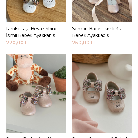
Ayakkabısı
720,00TL
Renkli Taşlı Beyaz Shine
Sepete Ekle
Somon Babet İsimli Kız
Sepete Ekle
İsimli Bebek Ayakkabısı
Bebek Ayakkabısı
Sepete Ekle
720,00TL
750,00TL
KARŞILAŞTIRMA LISTESINE EKLE
ALIŞVERIŞ LISTESINE EKLE
JEEYMI BABY
Pembe Pody İsimli
Bebek Ayakkabısı
720,00TL
Sepete Ekle