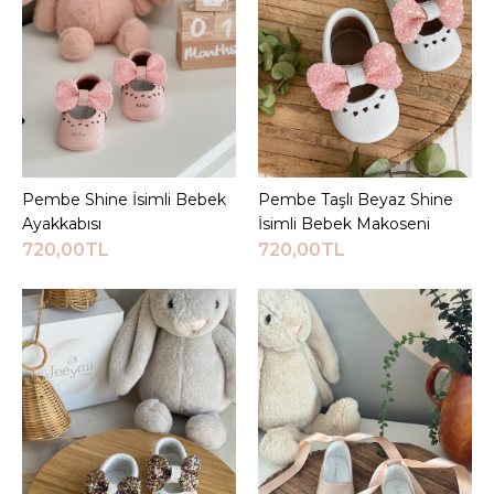
KARŞILAŞTIRMA LISTESINE EKLE
ALIŞVERIŞ LISTESINE EKLE
JEEYMI BABY
Pembe Kalp Detaylı Luz
İsimli Ayakkabı
Pembe Shine İsimli Bebek
Sepete Ekle
Pembe Taşlı Beyaz Shine
Sepete Ekle
Ayakkabısı
İsimli Bebek Makoseni
720,00TL
720,00TL
720,00TL
Sepete Ekle
KARŞILAŞTIRMA LISTESINE EKLE
ALIŞVERIŞ LISTESINE EKLE
JEEYMI BABY
Pembe Luz İsimli Bebek