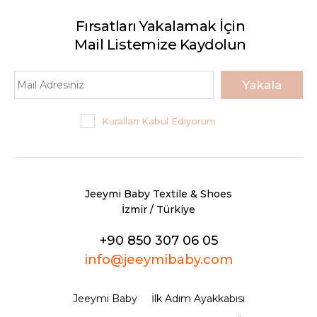
JEEYMI BABY
Taba Bony İsimli Bebek
Fırsatları Yakalamak İçin
Ayakkabısı
Mail Listemize Kaydolun
Yakala
720,00TL
Sepete Ekle
Kuralları Kabul Ediyorum
KARŞILAŞTIRMA LISTESINE EKLE
ALIŞVERIŞ LISTESINE EKLE
Jeeymi Baby Textile & Shoes
JEEYMI BABY
İzmir / Türkiye
Taba Nena İsimli Bebek
Ayakkabısı
+90 850 307 06 05
info@jeeymibaby.com
720,00TL
Jeeymi Baby
İlk Adım Ayakkabısı