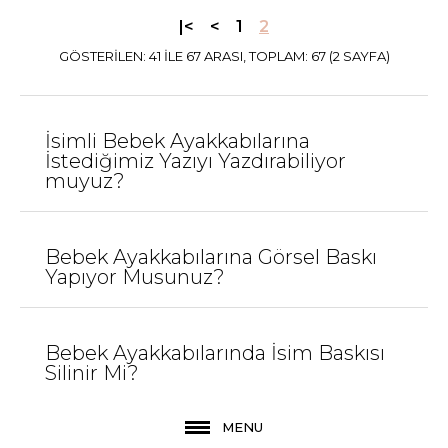
Sepete Ekle
|<
<
1
2
GÖSTERILEN: 41 ILE 67 ARASI, TOPLAM: 67 (2 SAYFA)
KARŞILAŞTIRMA LISTESINE EKLE
ALIŞVERIŞ LISTESINE EKLE
İsimli Bebek Ayakkabılarına
JEEYMI BABY
İstediğimiz Yazıyı Yazdırabiliyor
Somon Taşlı Somon
muyuz?
Shine İsimli Bebek
Ayakkabısı
Bebek Ayakkabılarına Görsel Baskı
Yapıyor Musunuz?
720,00TL
Sepete Ekle
Bebek Ayakkabılarında İsim Baskısı
Silinir Mi?
KARŞILAŞTIRMA LISTESINE EKLE
ALIŞVERIŞ LISTESINE EKLE
MENU