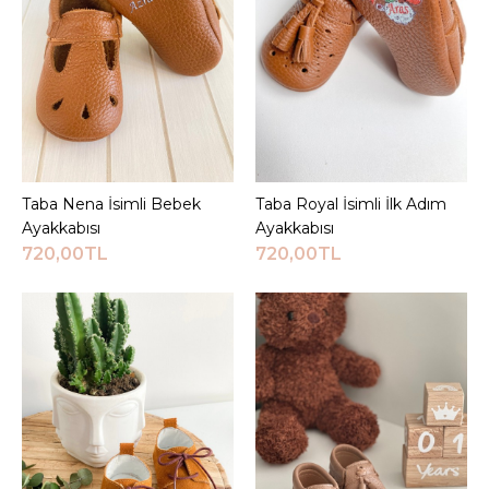
JEEYMI BABY
Somon Babet İsimli Kız
Bebek Ayakkabısı
750,00TL
Taba Nena İsimli Bebek
Sepete Ekle
Taba Royal İsimli İlk Adım
Sepete Ekle
Ayakkabısı
Ayakkabısı
Sepete Ekle
720,00TL
720,00TL
KARŞILAŞTIRMA LISTESINE EKLE
ALIŞVERIŞ LISTESINE EKLE
JEEYMI BABY
Somon Pody İsimli Kız
Bebek Ayakkabısı