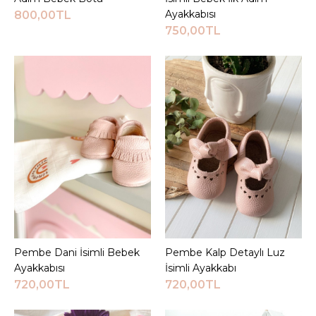
Sepete Ekle
Ayakkabısı
800,00TL
750,00TL
KARŞILAŞTIRMA LISTESINE EKLE
ALIŞVERIŞ LISTESINE EKLE
JEEYMI BABY
Pembe Cırt Cırtlı İsimli
İlk Adım Bebek Botu
800,00TL
Sepete Ekle
KARŞILAŞTIRMA LISTESINE EKLE
Pembe Dani İsimli Bebek
Sepete Ekle
Pembe Kalp Detaylı Luz
Sepete Ekle
ALIŞVERIŞ LISTESINE EKLE
Ayakkabısı
İsimli Ayakkabı
720,00TL
720,00TL
JEEYMI BABY
Pembe Cırtlı Beyaz