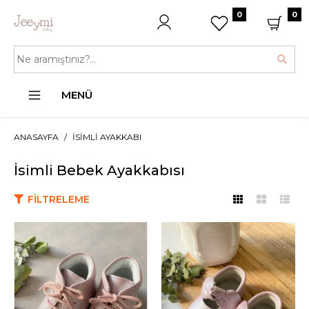
0
0
MENÜ
ANASAYFA
İSIMLI AYAKKABI
İsimli Bebek Ayakkabısı
FILTRELEME
JEEYMI BABY
Metalik Pembe İsim
Yazılı İlk Adım Botu