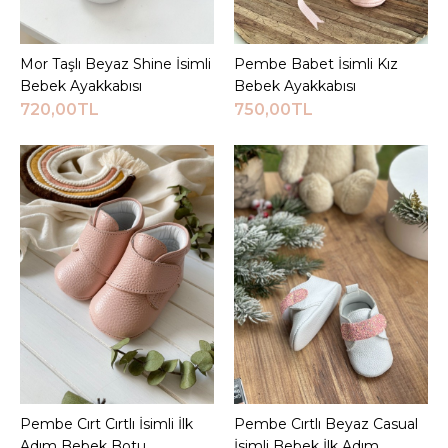
JEEYMI BABY
Mor Taşlı Beyaz Shine
İsimli Bebek Ayakkabısı
Mor Taşlı Beyaz Shine İsimli
Sepete Ekle
Pembe Babet İsimli Kız
Sepete Ekle
Bebek Ayakkabısı
Bebek Ayakkabısı
720,00TL
750,00TL
720,00TL
Sepete Ekle
KARŞILAŞTIRMA LISTESINE EKLE
ALIŞVERIŞ LISTESINE EKLE
JEEYMI BABY
Pembe Babet İsimli Kız
Bebek Ayakkabısı
750,00TL
Pembe Cırt Cırtlı İsimli İlk
Sepete Ekle
Pembe Cırtlı Beyaz Casual
Sepete Ekle
Adım Bebek Botu
İsimli Bebek İlk Adım