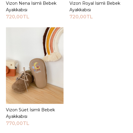
Vizon Nena İsimli Bebek
Sepete Ekle
Vizon Royal İsimli Bebek
Sepete Ekle
JEEYMI BABY
Ayakkabısı
Ayakkabısı
Somon Taşlı Beyaz Shine
720,00TL
720,00TL
İsimli Bebek Ayakkabısı
720,00TL
Sepete Ekle
KARŞILAŞTIRMA LISTESINE EKLE
ALIŞVERIŞ LISTESINE EKLE
JEEYMI BABY
Somon Taşlı İsimli Babet
Bebek Makosen
Vizon Süet İsimli Bebek
Sepete Ekle
Ayakkabısı
770,00TL
750,00TL