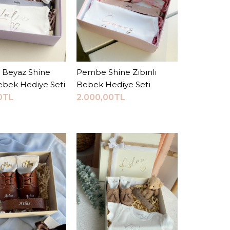
ne Zıbınlı Bebek
ı Beyaz Shine
epete Ekle
Pembe Shine Zıbınlı
Sepete Ekle
Seti
Bebek Hediye Seti
Bebek Hediye Seti
0TL
2.000,00TL
00TL
Sepete Ekle
RMA LISTESINE EKLE
VERIŞ LISTESINE EKLE