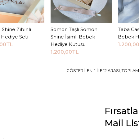
Shine Zıbınlı
Sepete Ekle
Somon Taşlı Somon
Sepete Ekle
Taba Cas
S
Hediye Seti
Shine İsimli Bebek
Bebek H
Hediye Kutusu
,00TL
1.200,0
JEEYMI BABY
1.200,00TL
Kaz Uyku
Bebek H
GÖSTERILEN: 1 ILE 12 ARASI, TOPLAM:
1.600,
Fırsatl
Mail Li
KARŞILAŞTI
ALIŞ