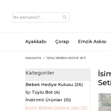
Ayakkabı
Çorap
Emzik Askısı
ANASAYFA
İSIMLI BEBEK HEDIYE SETI
İsi
Kategoriler
Set
Bebek Hediye Kutusu (26)
İçi Tüylü Bot (4)
İndirimli Ürünler (10)
İsimli Bebek Hediye Seti (12)