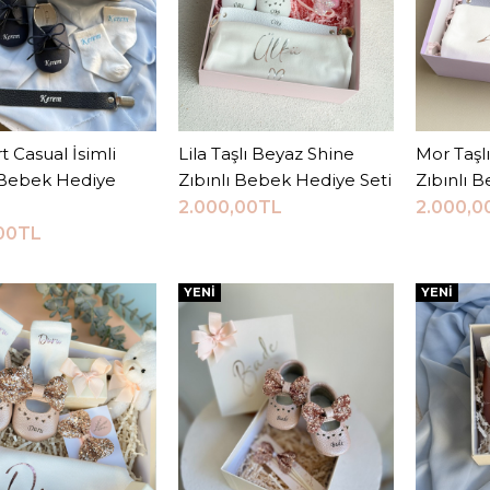
JEEYMI BABY
Gold Shi
t Casual İsimli
Sepete Ekle
Lila Taşlı Beyaz Shine
Sepete Ekle
Mor Taşl
S
Hediye 
Bebek Hediye
Zıbınlı Bebek Hediye Seti
Zıbınlı 
u
2.000,00TL
2.000,0
,00TL
2.000,
YENI
YENI
KARŞILAŞTI
ALIŞ