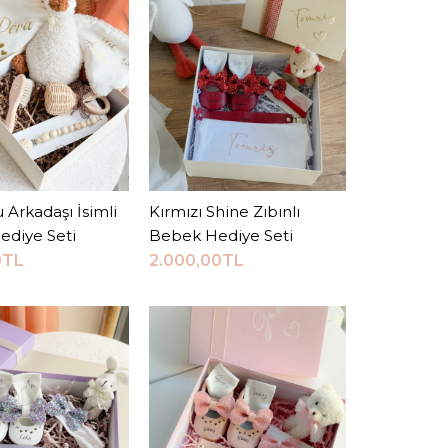
ony Zıbınlı Bebek
Seti
00TL
 Arkadaşı İsimli
epete Ekle
Kırmızı Shine Zıbınlı
Sepete Ekle
ediye Seti
Bebek Hediye Seti
Sepete Ekle
0TL
2.000,00TL
RMA LISTESINE EKLE
VERIŞ LISTESINE EKLE