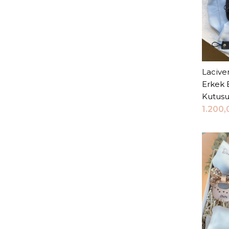
Laciver
Erkek 
Kutus
1.200