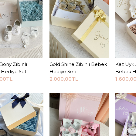
JEEYMI BABY
Beyaz B
Hediye 
2.000,
Bony Zıbınlı
Sepete Ekle
Gold Shine Zıbınlı Bebek
Sepete Ekle
Kaz Uyku
S
Hediye Seti
Hediye Seti
Bebek H
,00TL
2.000,00TL
1.600,0
KARŞILAŞTI
ALIŞ