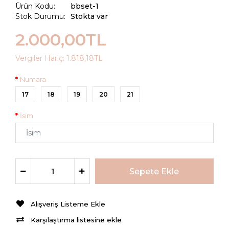
Ürün Kodu:
bbset-1
Stok Durumu:
Stokta var
2.000,00TL
Vergiler Hariç:
1.818,18TL
Numara
17
18
19
20
21
İsim
Alışveriş Listeme Ekle
Karşılaştırma listesine ekle