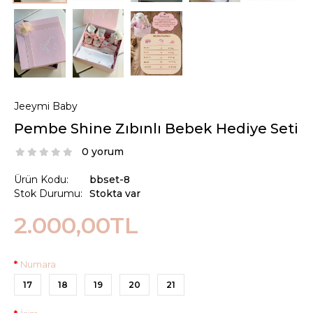
Jeeymi Baby
Pembe Shine Zıbınlı Bebek Hediye Seti
0 yorum
Ürün Kodu:
bbset-8
Stok Durumu:
Stokta var
2.000,00TL
Numara
17
18
19
20
21