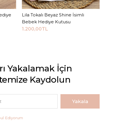
ediye
Lila Tokalı Beyaz Shine İsimli
Sepete Ekle
Beyaz Bon
Bebek Hediye Kutusu
Hediye Ku
1.200,00TL
1.200,00T
arı Yakalamak İçin
stemize Kaydolun
Yakala
bul Ediyorum