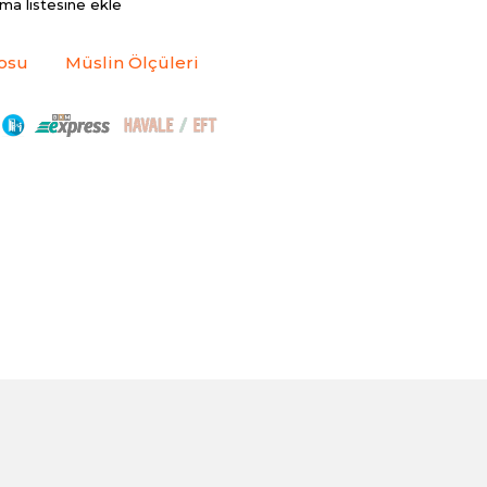
rma listesine ekle
osu
Müslin Ölçüleri