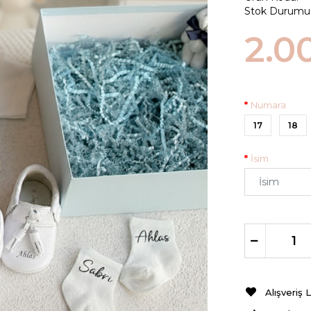
Stok Durumu
2.0
Numara
17
18
İsim
Alışveriş 