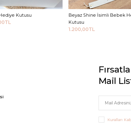
 Hediye Kutusu
Sepete Ekle
Beyaz Shine İsimli Bebek H
Sepete Ekle
Kutusu
,00TL
1.200,00TL
Fırsatl
Mail Li
si
Kuralları Ka