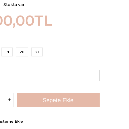
:
Stokta var
00,00TL
19
20
21
Listeme Ekle