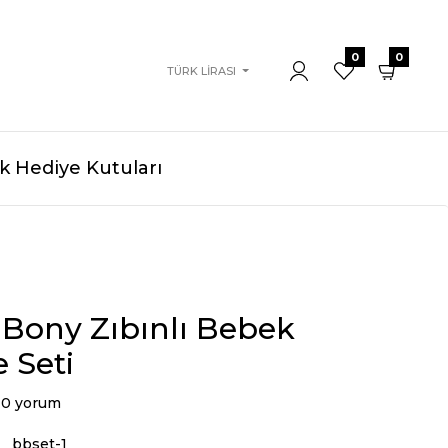
0
0
TÜRK LIRASI
 Hediye Kutuları
 Bony Zıbınlı Bebek
 Seti
0 yorum
bbset-1