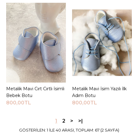
750,00TL
Sepete Ekle
KARŞILAŞTIRMA LISTESINE EKLE
ALIŞVERIŞ LISTESINE EKLE
JEEYMI BABY
Kırmızı Kalp Detaylı Luz
İsimli Ayakkabı
Metalik Mavi Cırt Cırtlı İsimli
Sepete Ekle
Metalik Mavi İsim Yazılı İlk
Sepete Ekle
720,00TL
Bebek Botu
Adım Botu
800,00TL
800,00TL
Sepete Ekle
1
2
>
>|
KARŞILAŞTIRMA LISTESINE EKLE
ALIŞVERIŞ LISTESINE EKLE
GÖSTERILEN: 1 ILE 40 ARASI, TOPLAM: 67 (2 SAYFA)