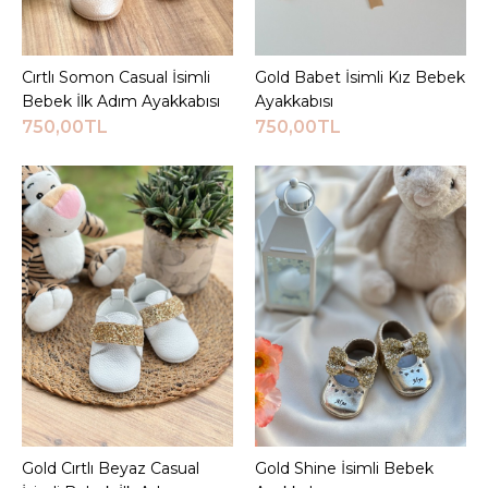
720,00TL
Cırtlı Somon Casual İsimli
Sepete Ekle
Gold Babet İsimli Kız Bebek
Sepete Ekle
Bebek İlk Adım Ayakkabısı
Ayakkabısı
Sepete Ekle
750,00TL
750,00TL
KARŞILAŞTIRMA LISTESINE EKLE
ALIŞVERIŞ LISTESINE EKLE
JEEYMI BABY
Beyaz Shine İsimli Bebek
Ayakkabısı
720,00TL
Sepete Ekle
Gold Cırtlı Beyaz Casual
Sepete Ekle
Gold Shine İsimli Bebek
Sepete Ekle
KARŞILAŞTIRMA LISTESINE EKLE