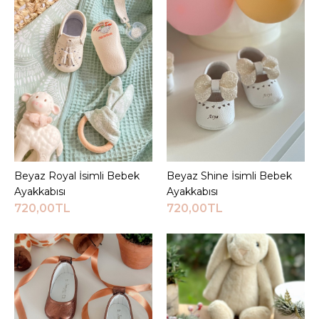
Ayakkabısı
720,00TL
Sepete Ekle
KARŞILAŞTIRMA LISTESINE EKLE
ALIŞVERIŞ LISTESINE EKLE
Beyaz Royal İsimli Bebek
Sepete Ekle
Beyaz Shine İsimli Bebek
Sepete Ekle
JEEYMI BABY
Ayakkabısı
Ayakkabısı
Beyaz Nena İsimli Bebek
720,00TL
720,00TL
Ayakkabısı
720,00TL
Sepete Ekle