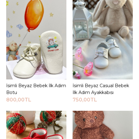
750,00TL
Sepete Ekle
KARŞILAŞTIRMA LISTESINE EKLE
ALIŞVERIŞ LISTESINE EKLE
JEEYMI BABY
Cırtlı Somon Casual
İsimli Bebek İlk Adım
İsimli Beyaz Bebek İlk Adım
Sepete Ekle
İsimli Beyaz Casual Bebek
Sepete Ekle
Ayakkabısı
Botu
İlk Adım Ayakkabısı
800,00TL
750,00TL
750,00TL
Sepete Ekle
KARŞILAŞTIRMA LISTESINE EKLE