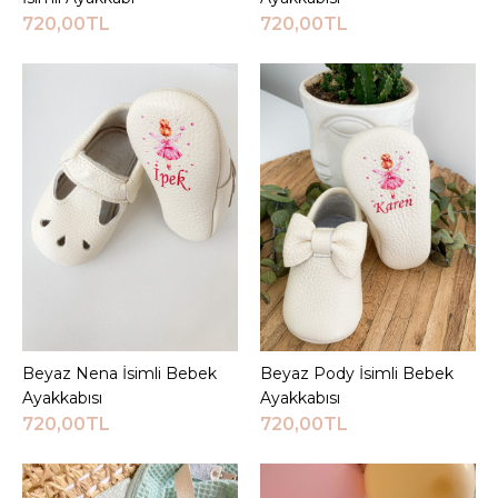
Sepete Ekle
720,00TL
720,00TL
KARŞILAŞTIRMA LISTESINE EKLE
ALIŞVERIŞ LISTESINE EKLE
JEEYMI BABY
Beyaz Kalp Detaylı Luz
İsimli Ayakkabı
720,00TL
Sepete Ekle
Beyaz Nena İsimli Bebek
Sepete Ekle
Beyaz Pody İsimli Bebek
Sepete Ekle
KARŞILAŞTIRMA LISTESINE EKLE
Ayakkabısı
Ayakkabısı
ALIŞVERIŞ LISTESINE EKLE
720,00TL
720,00TL
JEEYMI BABY
Beyaz Luz İsimli Bebek