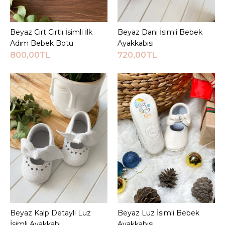
JEEYMI BABY
Beyaz Cırt Cırtlı İsimli İlk
Adım Bebek Botu
Beyaz Cırt Cırtlı İsimli İlk
Sepete Ekle
Beyaz Dani İsimli Bebek
Sepete Ekle
Adım Bebek Botu
Ayakkabısı
800,00TL
720,00TL
800,00TL
Sepete Ekle
KARŞILAŞTIRMA LISTESINE EKLE
ALIŞVERIŞ LISTESINE EKLE
JEEYMI BABY
Beyaz Dani İsimli Bebek
Ayakkabısı
720,00TL
Beyaz Kalp Detaylı Luz
Sepete Ekle
Beyaz Luz İsimli Bebek
Sepete Ekle
İsimli Ayakkabı
Ayakkabısı