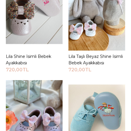
JEEYMI BABY
İsimli Beyaz Casual
Bebek İlk Adım
Ayakkabısı
750,00TL
Lila Shine İsimli Bebek
Sepete Ekle
Lila Taşlı Beyaz Shine İsimli
Sepete Ekle
Sepete Ekle
Ayakkabısı
Bebek Ayakkabısı
720,00TL
720,00TL
KARŞILAŞTIRMA LISTESINE EKLE
ALIŞVERIŞ LISTESINE EKLE
JEEYMI BABY
İsimli Kırmızı Bebek İlk
Adım Botu