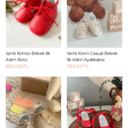
ALIŞVERIŞ LISTESINE EKLE
JEEYMI BABY
Gold Babet İsimli Kız
Bebek Ayakkabısı
İsimli Kırmızı Bebek İlk
Sepete Ekle
İsimli Krem Casual Bebek
Sepete Ekle
750,00TL
Adım Botu
İlk Adım Ayakkabısı
800,00TL
750,00TL
Sepete Ekle
KARŞILAŞTIRMA LISTESINE EKLE
ALIŞVERIŞ LISTESINE EKLE
JEEYMI BABY
Gold Cırtlı Beyaz Casual
İsimli Bebek İlk Adım
Ayakkabısı