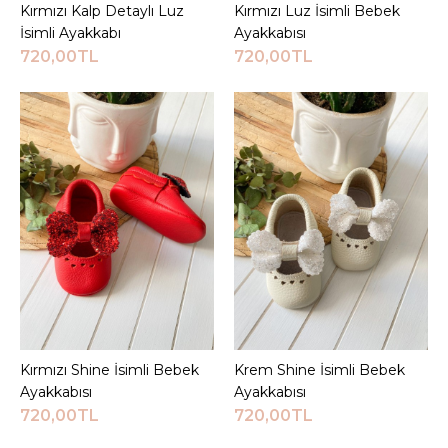
Kırmızı Kalp Detaylı Luz
Sepete Ekle
Kırmızı Luz İsimli Bebek
Sepete Ekle
ALIŞVERIŞ LISTESINE EKLE
İsimli Ayakkabı
Ayakkabısı
720,00TL
720,00TL
JEEYMI BABY
Gold Taşlı Beyaz Shine
İsimli Bebek Ayakkabısı
720,00TL
Sepete Ekle
KARŞILAŞTIRMA LISTESINE EKLE
ALIŞVERIŞ LISTESINE EKLE
JEEYMI BABY
Kırmızı Shine İsimli Bebek
Sepete Ekle
Krem Shine İsimli Bebek
Sepete Ekle
Gümüş Shine İsimli
Ayakkabısı
Ayakkabısı
Bebek Ayakkabısı
720,00TL
720,00TL