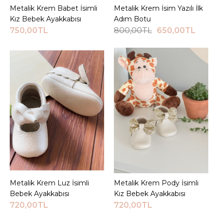
Metalik Krem Babet İsimli
Sepete Ekle
Metalik Krem İsim Yazılı İlk
Sepete Ekle
JEEYMI BABY
Kız Bebek Ayakkabısı
Adım Botu
İsimli Vizon Casual
750,00TL
800,00TL
650,00TL
Bebek İlk Adım
Ayakkabısı
750,00TL
Sepete Ekle
KARŞILAŞTIRMA LISTESINE EKLE
ALIŞVERIŞ LISTESINE EKLE
JEEYMI BABY
Kırmızı Babet İsimli Kız
Metalik Krem Luz İsimli
Sepete Ekle
Metalik Krem Pody İsimli
Sepete Ekle
Bebek Ayakkabısı
Bebek Ayakkabısı
Kız Bebek Ayakkabısı
720,00TL
720,00TL