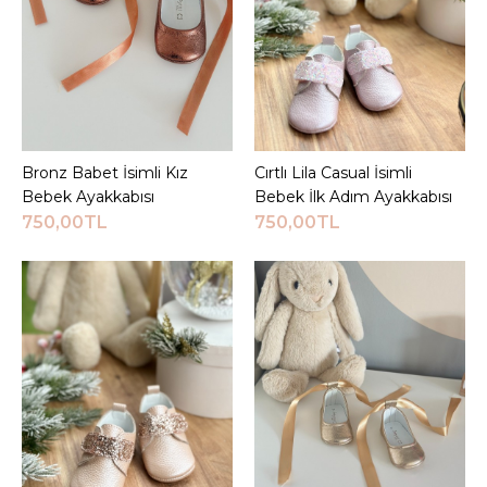
KARŞILAŞTIRMA LISTESINE EKLE
ALIŞVERIŞ LISTESINE EKLE
JEEYMI BABY
Beyaz Pody İsimli Bebek
Ayakkabısı
Bronz Babet İsimli Kız
Sepete Ekle
Cırtlı Lila Casual İsimli
Sepete Ekle
Bebek Ayakkabısı
Bebek İlk Adım Ayakkabısı
750,00TL
750,00TL
720,00TL
Sepete Ekle
KARŞILAŞTIRMA LISTESINE EKLE
ALIŞVERIŞ LISTESINE EKLE
JEEYMI BABY
Beyaz Royal İsimli Bebek
Ayakkabısı