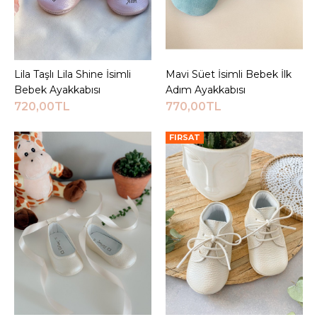
800,00TL
Sepete Ekle
KARŞILAŞTIRMA LISTESINE EKLE
Lila Taşlı Lila Shine İsimli
Sepete Ekle
Mavi Süet İsimli Bebek İlk
Sepete Ekle
ALIŞVERIŞ LISTESINE EKLE
Bebek Ayakkabısı
Adım Ayakkabısı
720,00TL
770,00TL
JEEYMI BABY
FIRSAT
İsimli Krem Casual
Bebek İlk Adım
Ayakkabısı
750,00TL
Sepete Ekle
KARŞILAŞTIRMA LISTESINE EKLE
ALIŞVERIŞ LISTESINE EKLE