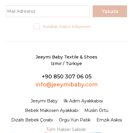
Sepete Ekle
Yakala
KARŞILAŞTIRMA LISTESINE EKLE
Kuralları Kabul Ediyorum
ALIŞVERIŞ LISTESINE EKLE
JEEYMI BABY
Krem Shine İsimli Bebek
Jeeymi Baby Textile & Shoes
Ayakkabısı
İzmir / Türkiye
+90 850 307 06 05
720,00TL
info@jeeymibaby.com
Sepete Ekle
Jeeymi Baby
İlk Adım Ayakkabısı
KARŞILAŞTIRMA LISTESINE EKLE
Bebek Makosen Ayakkabı
Müslin Örtü
ALIŞVERIŞ LISTESINE EKLE
Dizaltı Bebek Çorabı
Örgü Yün Patik
Emzik Askısı
JEEYMI BABY
Tüm Hakları Saklıdır.