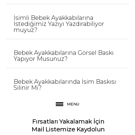
JEEYMI BABY
Kırmızı Luz İsimli Bebek
İsimli Bebek Ayakkabılarına
Ayakkabısı
İstediğimiz Yazıyı Yazdırabiliyor
muyuz?
720,00TL
Bebek Ayakkabılarına Görsel Baskı
Sepete Ekle
Yapıyor Musunuz?
KARŞILAŞTIRMA LISTESINE EKLE
ALIŞVERIŞ LISTESINE EKLE
Bebek Ayakkabılarında İsim Baskısı
Silinir Mi?
JEEYMI BABY
Kırmızı Shine İsimli
MENU
Bebek Ayakkabısı
Fırsatları Yakalamak İçin
720,00TL
Mail Listemize Kaydolun