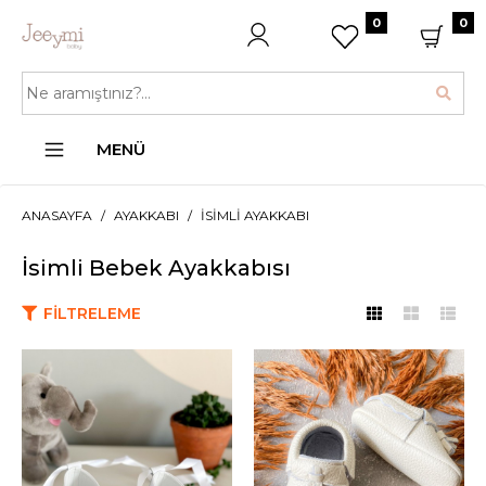
0
0
MENÜ
ANASAYFA
AYAKKABI
İSIMLI AYAKKABI
İsimli Bebek Ayakkabısı
FILTRELEME
JEEYMI BABY
Beyaz Babet İsimli Kız
Bebek Ayakkabısı