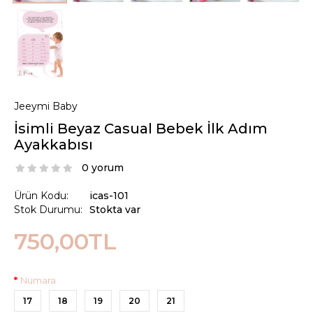
Jeeymi Baby
İsimli Beyaz Casual Bebek İlk Adım
Ayakkabısı
0 yorum
Ürün Kodu:
icas-101
Stok Durumu:
Stokta var
750,00TL
Numara
17
18
19
20
21