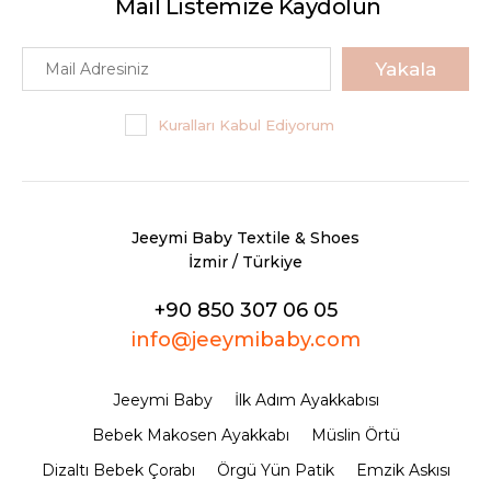
Mail Listemize Kaydolun
Yakala
Kuralları Kabul Ediyorum
Jeeymi Baby Textile & Shoes
İzmir / Türkiye
+90 850 307 06 05
info@jeeymibaby.com
Jeeymi Baby
İlk Adım Ayakkabısı
Bebek Makosen Ayakkabı
Müslin Örtü
Dizaltı Bebek Çorabı
Örgü Yün Patik
Emzik Askısı