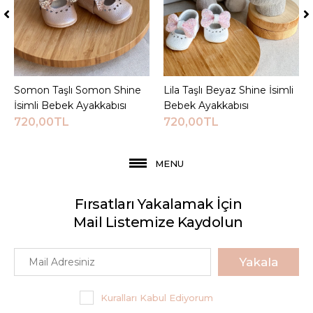
Somon Taşlı Somon Shine
Sepete Ekle
Lila Taşlı Beyaz Shine İsimli
Sepete Ekle
İsimli Bebek Ayakkabısı
Bebek Ayakkabısı
720,00TL
720,00TL
MENU
Fırsatları Yakalamak İçin
Mail Listemize Kaydolun
Yakala
Kuralları Kabul Ediyorum