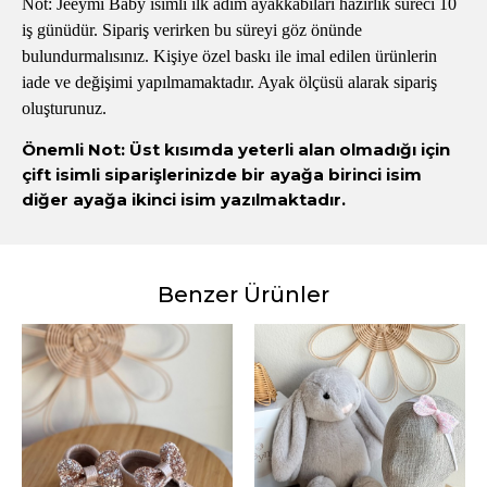
Not: Jeeymi Baby isimli ilk adım ayakkabıları hazırlık süreci 10
iş günüdür. Sipariş verirken bu süreyi göz önünde
bulundurmalısınız. Kişiye özel baskı ile imal edilen ürünlerin
iade ve değişimi yapılmamaktadır. Ayak ölçüsü alarak sipariş
oluşturunuz.
Önemli Not: Üst kısımda yeterli alan olmadığı için
çift isimli siparişlerinizde bir ayağa birinci isim
diğer ayağa ikinci isim yazılmaktadır.
Benzer Ürünler