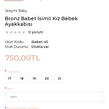
Jeeymi Baby
Bronz Babet İsimli Kız Bebek
Ayakkabısı
0 yorum
Ürün Kodu:
ibabet-45
Stok Durumu:
Stokta var
750,00TL
Numara
17
18
19
20
21
İsim
İsim Nereye Yazılsın?