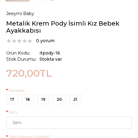
Jeeymi Baby
Metalik Krem Pody İsimli Kız Bebek
Ayakkabısı
0 yorum
Ürün Kodu:
itpody-16
Stok Durumu:
Stokta var
720,00TL
Numara
17
18
19
20
21
İsim
İsim Nereye Yazılsın?