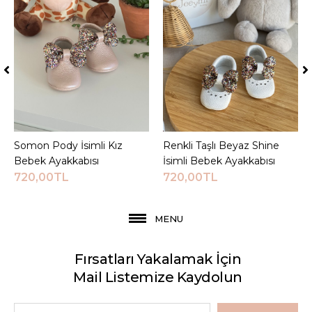
Somon Pody İsimli Kız
Sepete Ekle
Renkli Taşlı Beyaz Shine
Sepete Ekle
Bebek Ayakkabısı
İsimli Bebek Ayakkabısı
720,00TL
720,00TL
MENU
Fırsatları Yakalamak İçin
Mail Listemize Kaydolun