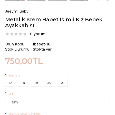
Jeeymi Baby
Metalik Krem Babet İsimli Kız Bebek
Ayakkabısı
0 yorum
Ürün Kodu:
ibabet-16
Stok Durumu:
Stokta var
750,00TL
Numara
17
18
19
20
21
İsim
İsim Nereye Yazılsın?