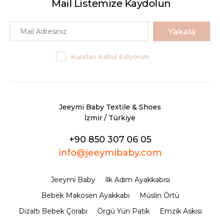
Mail Listemize Kaydolun
Yakala
Kuralları Kabul Ediyorum
Jeeymi Baby Textile & Shoes
İzmir / Türkiye
+90 850 307 06 05
info@jeeymibaby.com
Jeeymi Baby
İlk Adım Ayakkabısı
Bebek Makosen Ayakkabı
Müslin Örtü
Dizaltı Bebek Çorabı
Örgü Yün Patik
Emzik Askısı