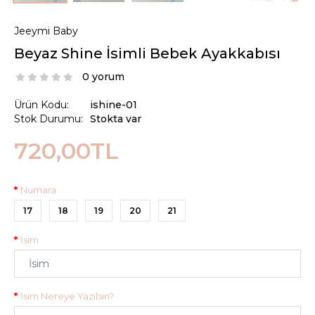
Jeeymi Baby
Beyaz Shine İsimli Bebek Ayakkabısı
0 yorum
Ürün Kodu:
ishine-01
Stok Durumu:
Stokta var
720,00TL
Numara
17
18
19
20
21
İsim
İsim Nereye Yazılsın?