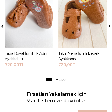
Taba Royal İsimli İlk Adım
Sepete Ekle
Taba Nena İsimli Bebek
Sepete Ekle
Ayakkabısı
Ayakkabısı
720,00TL
720,00TL
MENU
Fırsatları Yakalamak İçin
Mail Listemize Kaydolun