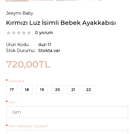
Jeeymi Baby
Kırmızı Luz İsimli Bebek Ayakkabısı
0 yorum
Ürün Kodu:
iluz-11
Stok Durumu:
Stokta var
720,00TL
Numara
17
18
19
20
21
22
İsim
İsim Nereye Yazılsın?