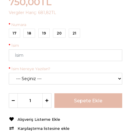
750,00TL
Vergiler Hariç:
681,82TL
Numara
17
18
19
20
21
İsim
İsim Nereye Yazılsın?
Alışveriş Listeme Ekle
Karşılaştırma listesine ekle