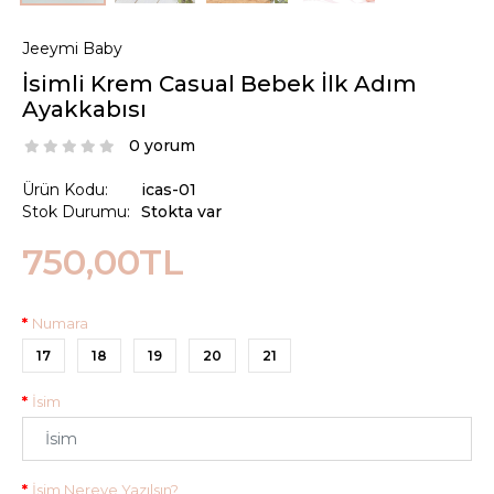
Jeeymi Baby
İsimli Krem Casual Bebek İlk Adım
Ayakkabısı
0 yorum
Ürün Kodu:
icas-01
Stok Durumu:
Stokta var
750,00TL
Numara
17
18
19
20
21
İsim
İsim Nereye Yazılsın?