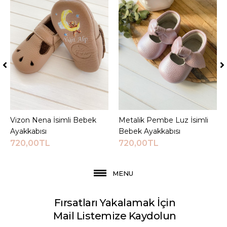
Vizon Nena İsimli Bebek
Sepete Ekle
Metalik Pembe Luz İsimli
Sepete Ekle
Ayakkabısı
Bebek Ayakkabısı
720,00TL
720,00TL
MENU
Fırsatları Yakalamak İçin
Mail Listemize Kaydolun