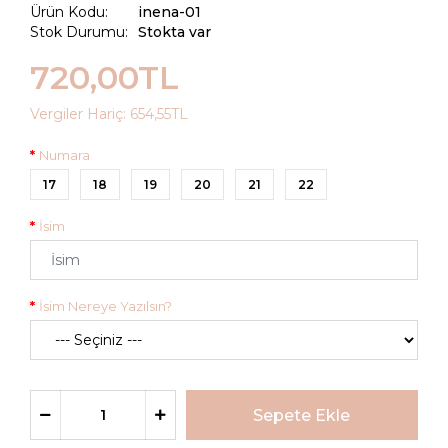
Ürün Kodu:
inena-01
Stok Durumu:
Stokta var
720,00TL
Vergiler Hariç:
654,55TL
Numara
17
18
19
20
21
22
İsim
İsim Nereye Yazılsın?