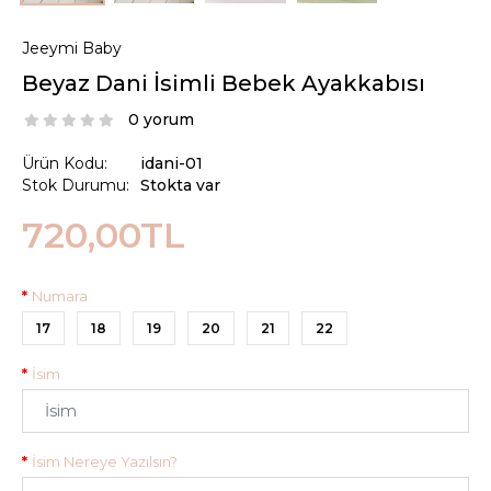
Jeeymi Baby
Beyaz Dani İsimli Bebek Ayakkabısı
0 yorum
Ürün Kodu:
idani-01
Stok Durumu:
Stokta var
720,00TL
Numara
17
18
19
20
21
22
İsim
İsim Nereye Yazılsın?