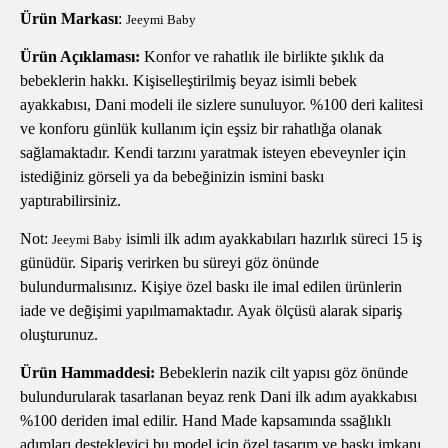
Ürün Markası
:
Jeeymi Baby
Ürün Açıklaması:
Konfor ve rahatlık ile birlikte şıklık da
bebeklerin hakkı. Kişiselleştirilmiş beyaz isimli bebek
ayakkabısı, Dani modeli ile sizlere sunuluyor. %100 deri kalitesi
ve konforu günlük kullanım için eşsiz bir rahatlığa olanak
sağlamaktadır. Kendi tarzını yaratmak isteyen ebeveynler için
istediğiniz görseli ya da bebeğinizin ismini baskı
yaptırabilirsiniz.
Not:
isimli ilk adım ayakkabıları hazırlık süreci 15 iş
Jeeymi Baby
günüdür. Sipariş verirken bu süreyi göz önünde
bulundurmalısınız. Kişiye özel baskı ile imal edilen ürünlerin
iade ve değişimi yapılmamaktadır. Ayak ölçüsü alarak sipariş
oluşturunuz.
Ürün Hammaddesi:
Bebeklerin nazik cilt yapısı göz önünde
bulundurularak tasarlanan beyaz renk Dani ilk adım ayakkabısı
%100 deriden imal edilir. Hand Made kapsamında ssağlıklı
adımları destekleyici bu model için özel tasarım ve baskı imkanı