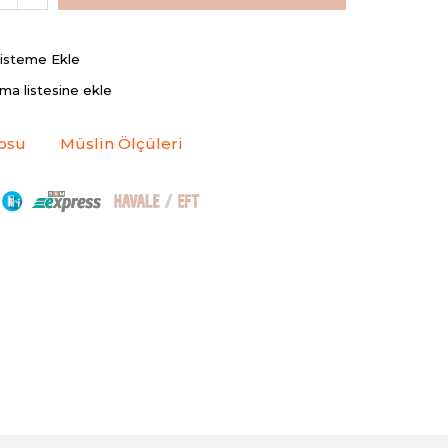
Listeme Ekle
rma listesine ekle
osu
Müslin Ölçüleri