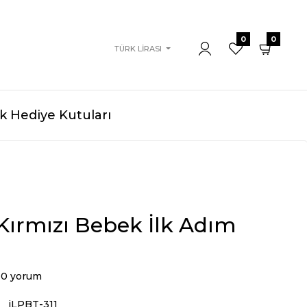
0
0
TÜRK LIRASI
 Hediye Kutuları
 Kırmızı Bebek İlk Adım
0 yorum
iLPBT-311