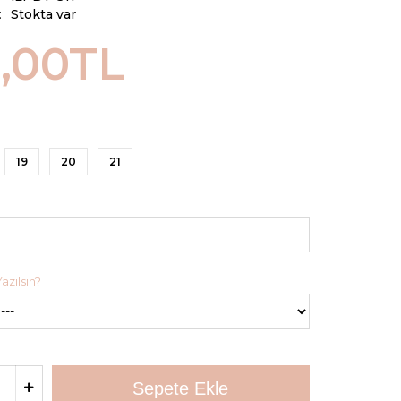
:
Stokta var
,00TL
19
20
21
azılsın?