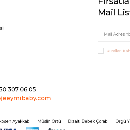
Fırsatl
Mail Li
si
Kuralları Ka
50 307 06 05
@jeeymibaby.com
osen Ayakkabı
Müslin Örtü
Dizaltı Bebek Çorabı
Örgü Y