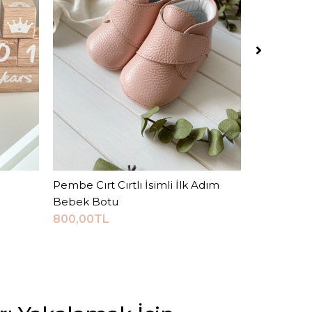
Pembe Cırt Cırtlı İsimli İlk Adım
Sepete Ekle
Metalik Kr
Bebek Botu
Ayakkabısı
800,00TL
720,00TL