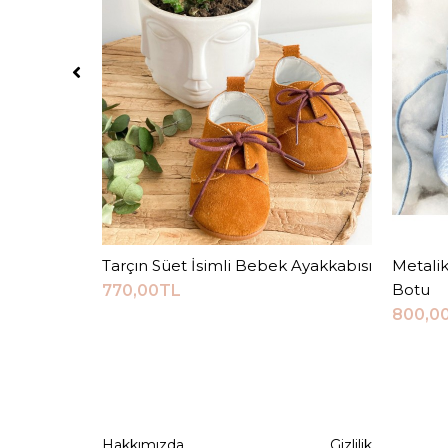
Tarçın Süet İsimli Bebek Ayakkabısı
Sepete Ekle
Metalik
Botu
770,00TL
800,0
Hakkımızda
Gizlilik