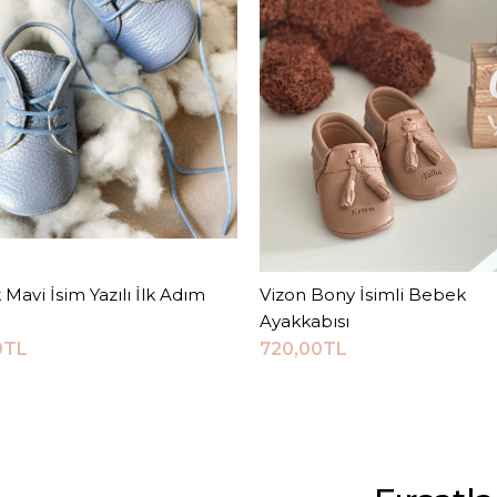
 Mavi İsim Yazılı İlk Adım
Sepete Ekle
Vizon Bony İsimli Bebek
Sepete Ekle
Ayakkabısı
0TL
720,00TL