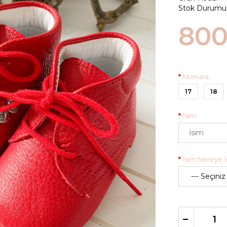
Stok Durumu
800
Numara
17
18
İsim
İsim Nereye Y