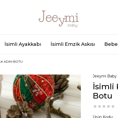
İsimli Ayakkabı
İsimli Emzik Askısı
Bebek
İLK ADIM BOTU
Jeeymi Baby
İsimli
Botu
Ürün Kodu: