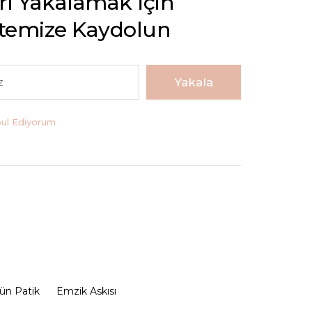
arı Yakalamak İçin
stemize Kaydolun
Yakala
bul Ediyorum
ün Patik
Emzik Askısı