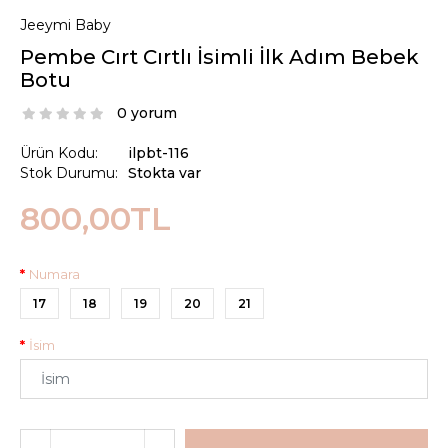
Jeeymi Baby
Pembe Cırt Cırtlı İsimli İlk Adım Bebek
Botu
0 yorum
Ürün Kodu:
ilpbt-116
Stok Durumu:
Stokta var
800,00TL
Numara
17
18
19
20
21
İsim