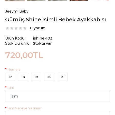
Jeeymi Baby
Gümüş Shine İsimli Bebek Ayakkabısı
0 yorum
Ürün Kodu:
ishine-103
Stok Durumu:
Stokta var
720,00TL
Numara
17
18
19
20
21
İsim
İsim Nereye Yazılsın?