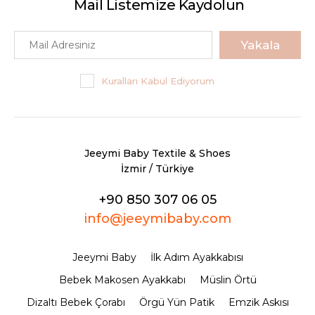
Mail Listemize Kaydolun
Yakala
Kuralları Kabul Ediyorum
Jeeymi Baby Textile & Shoes
İzmir / Türkiye
+90 850 307 06 05
info@jeeymibaby.com
Jeeymi Baby
İlk Adım Ayakkabısı
Bebek Makosen Ayakkabı
Müslin Örtü
Dizaltı Bebek Çorabı
Örgü Yün Patik
Emzik Askısı