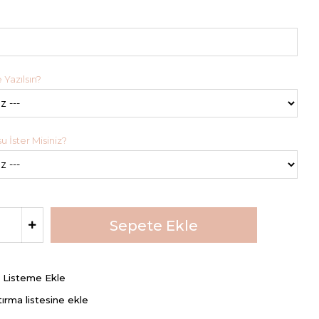
 Yazılsın?
 İster Misiniz?
ş Listeme Ekle
tırma listesine ekle