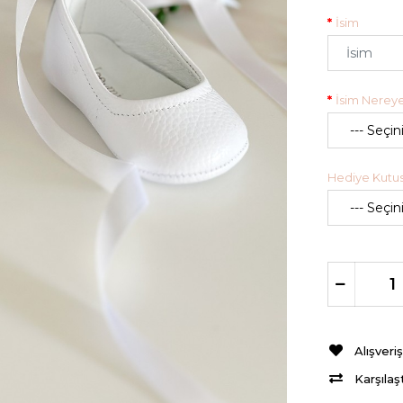
İsim
İsim Nereye
Hediye Kutusu
Alışveri
Karşılaş