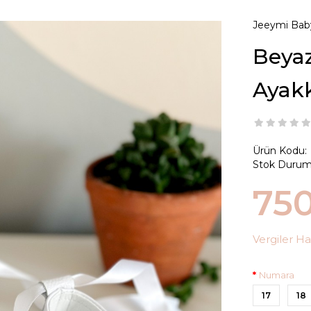
Jeeymi Bab
Beyaz
Ayakk
Ürün Kodu:
Stok Durum
75
Vergiler Ha
Numara
17
18