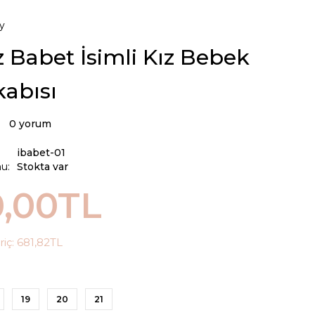
y
 Babet İsimli Kız Bebek
abısı
0 yorum
ibabet-01
u:
Stokta var
0,00TL
riç:
681,82TL
19
20
21