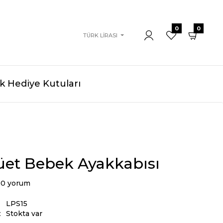
0
0
TÜRK LIRASI
 Hediye Kutuları
üet Bebek Ayakkabısı
0 yorum
LPS15
:
Stokta var