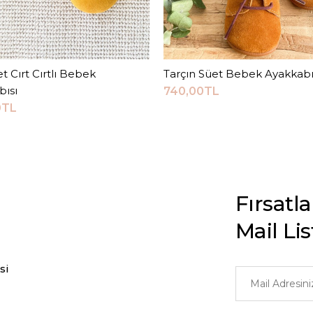
et Cırt Cırtlı Bebek
Sepete Ekle
Tarçın Süet Bebek Ayakkabı
Sepete Ekle
bısı
740,00TL
0TL
Fırsatl
Mail Li
si