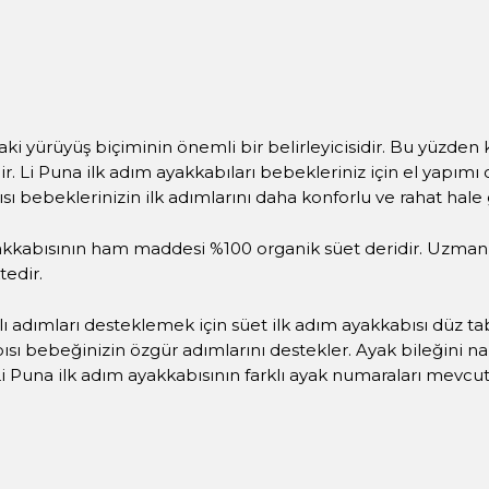
rdaki yürüyüş biçiminin önemli bir belirleyicisidir. Bu yüzden
idir. Li Puna ilk adım ayakkabıları bebekleriniz için el yap
ı bebeklerinizin ilk adımlarını daha konforlu ve rahat hale
akkabısının ham maddesi %100 organik süet deridir. Uzman d
edir.
lı adımları desteklemek için süet ilk adım ayakkabısı düz t
ısı bebeğinizin özgür adımlarını destekler. Ayak bileğini 
i Puna ilk adım ayakkabısının farklı ayak numaraları mevcut