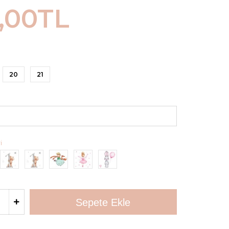
,00TL
20
21
i