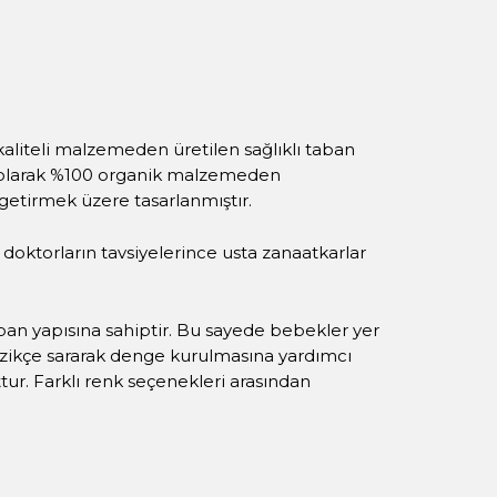
 kaliteli malzemeden üretilen sağlıklı taban
ımı olarak %100 organik malzemeden
 getirmek üzere tasarlanmıştır.
oktorların tavsiyelerince usta zanaatkarlar
aban yapısına sahiptir. Bu sayede bebekler yer
nazikçe sararak denge kurulmasına yardımcı
tur. Farklı renk seçenekleri arasından