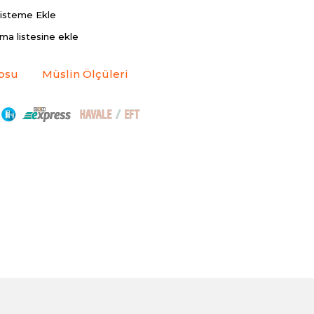
Listeme Ekle
rma listesine ekle
osu
Müslin Ölçüleri