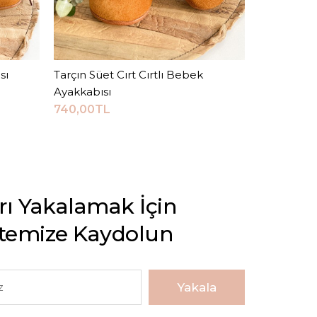
sı
Tarçın Süet Cırt Cırtlı Bebek
Sepete Ekle
Metalik Ye
Ayakkabısı
700,00TL
740,00TL
arı Yakalamak İçin
stemize Kaydolun
Yakala