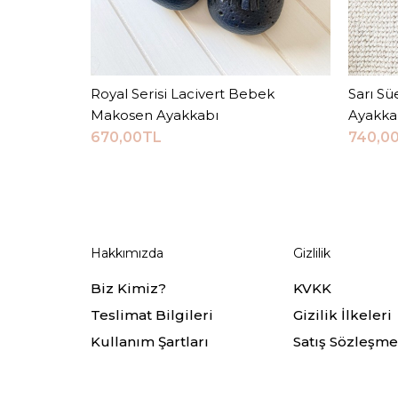
Royal Serisi Lacivert Bebek
Sepete Ekle
Sarı Sü
Makosen Ayakkabı
Ayakka
670,00TL
740,0
Hakkımızda
Gizlilik
Biz Kimiz?
KVKK
Teslimat Bilgileri
Gizilik İlkeleri
Kullanım Şartları
Satış Sözleşme