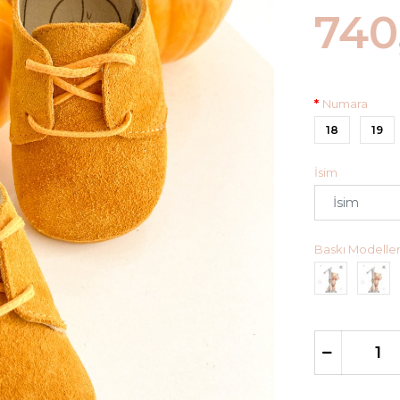
740
Numara
18
19
İsim
Baskı Modeller