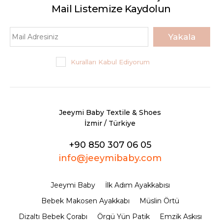
Mail Listemize Kaydolun
Yakala
Kuralları Kabul Ediyorum
Jeeymi Baby Textile & Shoes
İzmir / Türkiye
+90 850 307 06 05
info@jeeymibaby.com
Jeeymi Baby
İlk Adım Ayakkabısı
Bebek Makosen Ayakkabı
Müslin Örtü
Dizaltı Bebek Çorabı
Örgü Yün Patik
Emzik Askısı