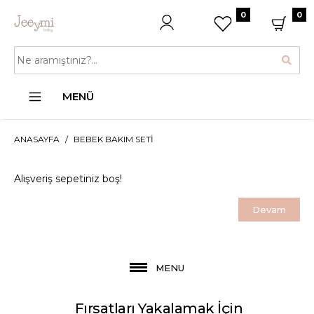
0
0
MENÜ
ANASAYFA
BEBEK BAKIM SETI
Alışveriş sepetiniz boş!
Devam
Bebek Bakım Seti
MENU
Fırsatları Yakalamak İçin