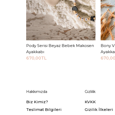
Pody Serisi Beyaz Bebek Makosen
Sepete Ekle
Bony V
Ayakkabı
Ayakka
670,00TL
670,0
Hakkımızda
Gizlilik
Biz Kimiz?
KVKK
Teslimat Bilgileri
Gizilik İlkeleri