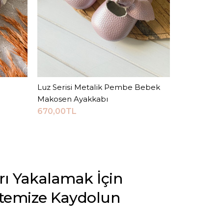
Luz Serisi Metalik Pembe Bebek
Sepete Ekle
Shine Ser
Makosen Ayakkabı
Ayakkabısı
670,00TL
670,00TL
arı Yakalamak İçin
stemize Kaydolun