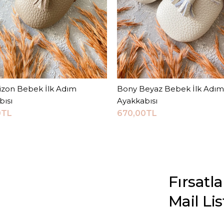
izon Bebek İlk Adım
Sepete Ekle
Bony Beyaz Bebek İlk Adım
Sepete Ekle
bısı
Ayakkabısı
0TL
670,00TL
Fırsatl
Mail Li