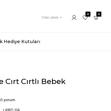
0
0
TÜRK LIRASI
 Hediye Kutuları
Cırt Cırtlı Bebek
0 yorum
LPBT-116