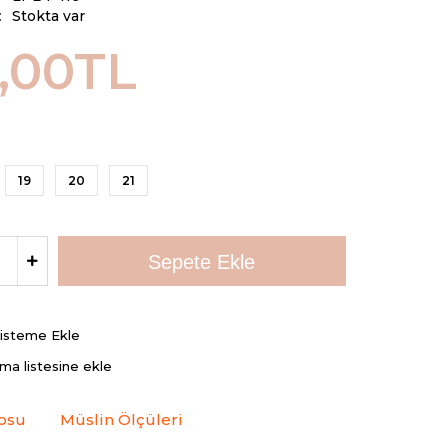
:
Stokta var
,00TL
19
20
21
Listeme Ekle
rma listesine ekle
osu
Müslin Ölçüleri