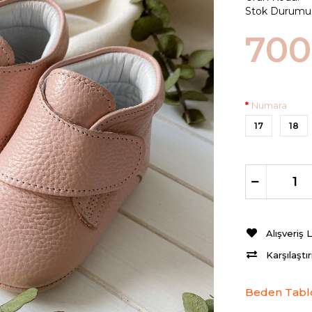
Stok Durumu
700
Numara
17
18
Alışveriş 
Karşılaştı
Beden Tabl