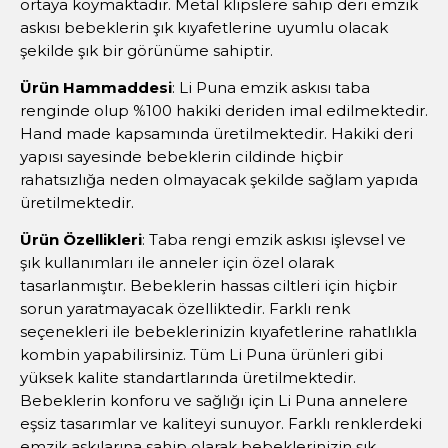
ortaya koymaktadır. Metal klipslere sahip deri emzik
askısı bebeklerin şık kıyafetlerine uyumlu olacak
şekilde şık bir görünüme sahiptir.
Ürün Hammaddesi
: Li Puna emzik askısı taba
renginde olup %100 hakiki deriden imal edilmektedir.
Hand made kapsamında üretilmektedir. Hakiki deri
yapısı sayesinde bebeklerin cildinde hiçbir
rahatsızlığa neden olmayacak şekilde sağlam yapıda
üretilmektedir.
Ürün Özellikleri
: Taba rengi emzik askısı işlevsel ve
şık kullanımları ile anneler için özel olarak
tasarlanmıştır. Bebeklerin hassas ciltleri için hiçbir
sorun yaratmayacak özelliktedir. Farklı renk
seçenekleri ile bebeklerinizin kıyafetlerine rahatlıkla
kombin yapabilirsiniz. Tüm Li Puna ürünleri gibi
yüksek kalite standartlarında üretilmektedir.
Bebeklerin konforu ve sağlığı için Li Puna annelere
eşsiz tasarımlar ve kaliteyi sunuyor. Farklı renklerdeki
emzik askılarına sahip olarak bebeklerinizin şık