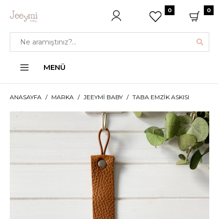
0
0
MENÜ
ANASAYFA
MARKA
JEEYMI BABY
TABA EMZIK ASKISI