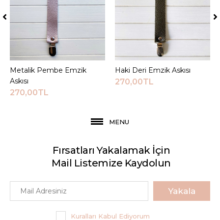
Metalik Pembe Emzik
Sepete Ekle
Haki Deri Emzik Askısı
Sepete Ekle
Askısı
270,00TL
270,00TL
MENU
Fırsatları Yakalamak İçin
Mail Listemize Kaydolun
Yakala
Kuralları Kabul Ediyorum