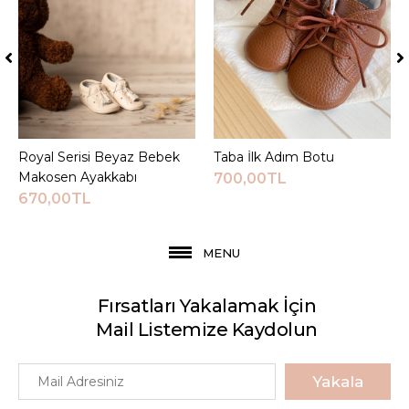
Royal Serisi Beyaz Bebek
Sepete Ekle
Taba İlk Adım Botu
Sepete Ekle
Makosen Ayakkabı
700,00TL
670,00TL
MENU
Fırsatları Yakalamak İçin
Mail Listemize Kaydolun
Yakala