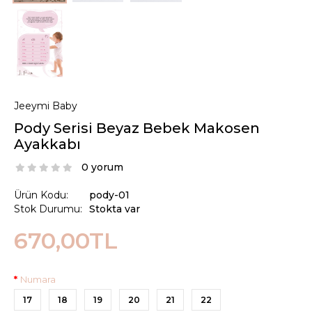
Jeeymi Baby
Pody Serisi Beyaz Bebek Makosen
Ayakkabı
0 yorum
Ürün Kodu:
pody-01
Stok Durumu:
Stokta var
670,00TL
Numara
17
18
19
20
21
22