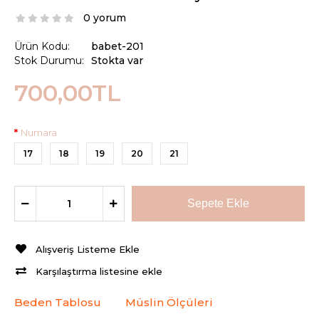
0 yorum
Ürün Kodu:
babet-201
Stok Durumu:
Stokta var
700,00TL
Numara
17
18
19
20
21
Alışveriş Listeme Ekle
Karşılaştırma listesine ekle
Beden Tablosu
Müslin Ölçüleri