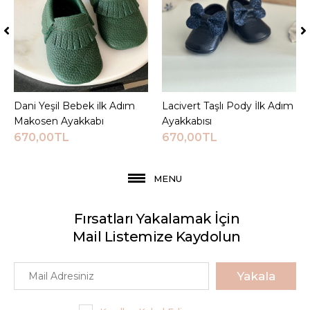
Dani Yeşil Bebek ilk Adım
Sepete Ekle
Lacivert Taşlı Pody İlk Adım
Sepete Ekle
Makosen Ayakkabı
Ayakkabısı
670,00TL
670,00TL
MENU
Fırsatları Yakalamak İçin
Mail Listemize Kaydolun
Yakala