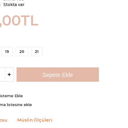
:
Stokta var
,00TL
19
20
21
Listeme Ekle
rma listesine ekle
osu
Müslin Ölçüleri