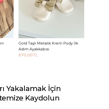
en
Gold Taşlı Metalik Krem Pody İlk
Sepete Ekle
Adım Ayakkabısı
670,00TL
arı Yakalamak İçin
stemize Kaydolun