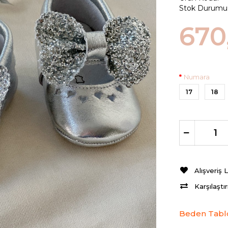
Stok Durumu
670
Numara
17
18
Alışveriş 
Karşılaştı
Beden Tabl