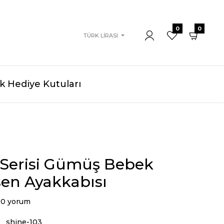
0
0
TÜRK LIRASI
 Hediye Kutuları
 Serisi Gümüş Bebek
en Ayakkabısı
0 yorum
shine-103