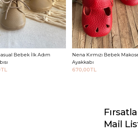
Casual Bebek İlk Adım
Sepete Ekle
Nena Kırmızı Bebek Makos
Sepete Ekle
bısı
Ayakkabı
0TL
670,00TL
Fırsatl
Mail Li