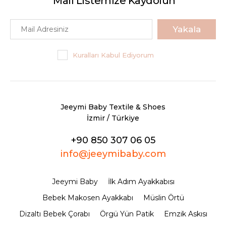
Mail Listemize Kaydolun
Yakala
Kuralları Kabul Ediyorum
Jeeymi Baby Textile & Shoes
İzmir / Türkiye
+90 850 307 06 05
info@jeeymibaby.com
Jeeymi Baby
İlk Adım Ayakkabısı
Bebek Makosen Ayakkabı
Müslin Örtü
Dizaltı Bebek Çorabı
Örgü Yün Patik
Emzik Askısı