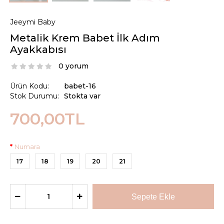
Jeeymi Baby
Metalik Krem Babet İlk Adım
Ayakkabısı
0 yorum
Ürün Kodu:
babet-16
Stok Durumu:
Stokta var
700,00TL
Numara
17
18
19
20
21