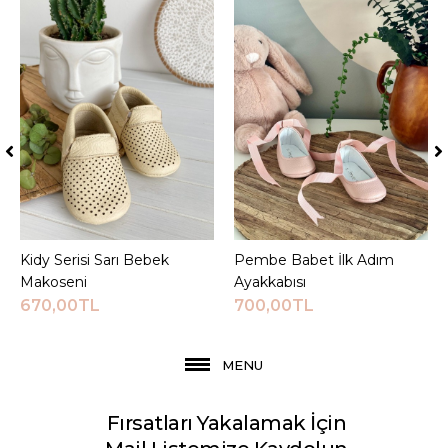
Kidy Serisi Sarı Bebek
Sepete Ekle
Pembe Babet İlk Adım
Sepete Ekle
Makoseni
Ayakkabısı
670,00TL
700,00TL
MENU
Fırsatları Yakalamak İçin