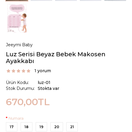
Jeeymi Baby
Luz Serisi Beyaz Bebek Makosen
Ayakkabı
1 yorum
Ürün Kodu:
luz-01
Stok Durumu:
Stokta var
670,00TL
Numara
17
18
19
20
21