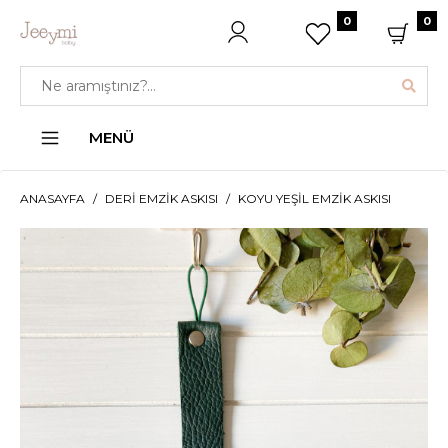
0
0
MENÜ
ANASAYFA
DERI EMZIK ASKISI
KOYU YEŞIL EMZIK ASKISI