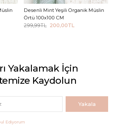
üslin
Desenli Mint Yeşili Organik Müslin
Sepete Ekle
Bohem Des
Örtü 100x100 CM
Örtü 100x
299,99TL
200,00TL
299,99TL
arı Yakalamak İçin
stemize Kaydolun
Yakala
bul Ediyorum