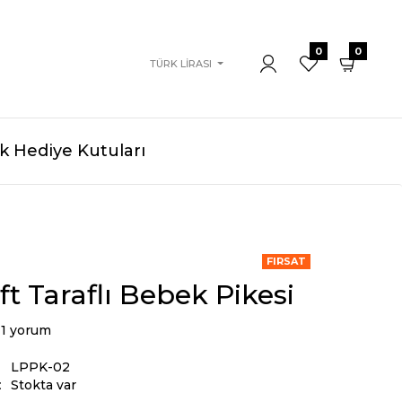
0
0
TÜRK LIRASI
 Hediye Kutuları
FIRSAT
ift Taraflı Bebek Pikesi
1 yorum
LPPK-02
:
Stokta var