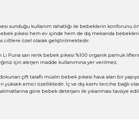
pikesi sunduğu kullanım rahatlığı ile bebeklerin konforunu ön 
ş bebek pikesi hem ev içinde hem de dış mekanda bebekleri
 ciltlere özel olarak geliştirilmektedir.
unan Li Puna sarı renk bebek pikesi %100 organik pamuk li
ğiniz için alerjen madde kullanımına yer verilmez.
okunan çift taraflı müslin bebek pikesi hava alan bir yapıy
i yüksek emici özelliktedir. İç ve dış kısmı tercihe bağlı ol
talimatlarına göre bebek deterjanı ile yıkanması tavsiye edili