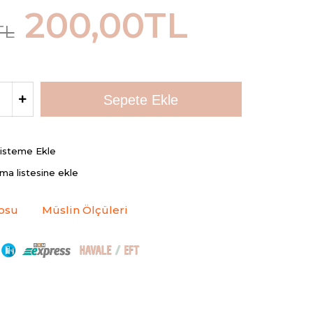
200,00TL
TL
Listeme Ekle
rma listesine ekle
osu
Müslin Ölçüleri