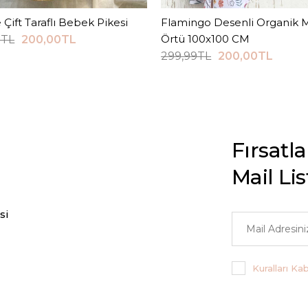
ift Taraflı Bebek Pikesi
Sepete Ekle
Flamingo Desenli Organik M
Sepete Ekle
Örtü 100x100 CM
0TL
200,00TL
299,99TL
200,00TL
Fırsatl
Mail Li
si
Kuralları Ka