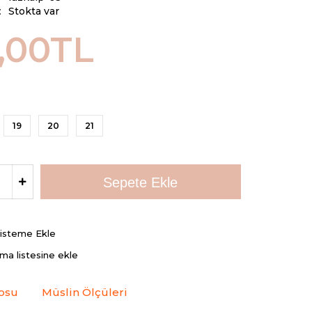
:
Stokta var
,00TL
19
20
21
Listeme Ekle
rma listesine ekle
osu
Müslin Ölçüleri