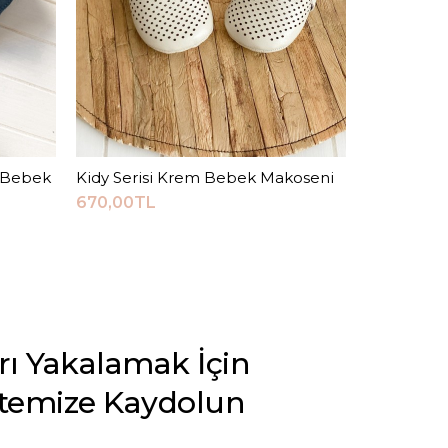
t Bebek
Kidy Serisi Krem Bebek Makoseni
Sepete Ekle
670,00TL
arı Yakalamak İçin
stemize Kaydolun