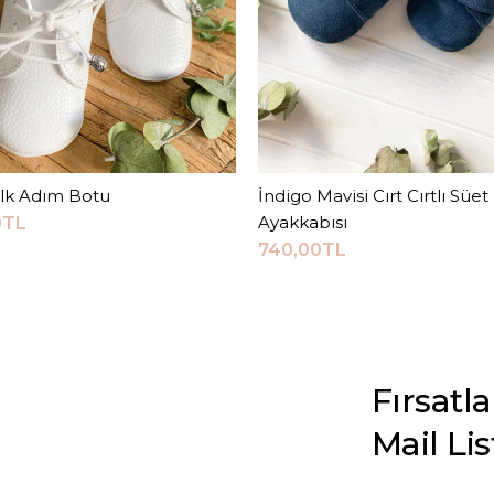
İlk Adım Botu
Sepete Ekle
İndigo Mavisi Cırt Cırtlı Süe
Sepete Ekle
Ayakkabısı
0TL
740,00TL
Fırsatl
Mail Li