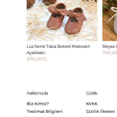
Luz Serisi Taba Bebek Makosen
Sepete Ekle
Beyaz 
Ayakkabı
700,0
670,00TL
Hakkımızda
Gizlilik
Biz Kimiz?
KVKK
Teslimat Bilgileri
Gizilik İlkeleri