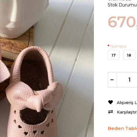
Stok Durumu
670
Numara
17
18
Alışveriş 
Karşılaştı
Beden Tabl