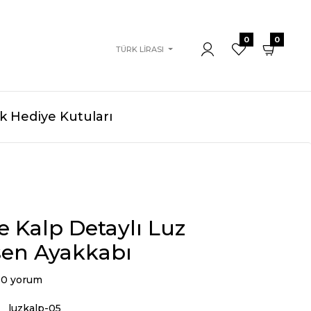
0
0
TÜRK LIRASI
 Hediye Kutuları
 Kalp Detaylı Luz
en Ayakkabı
0 yorum
luzkalp-05