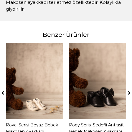
Makosen ayakkabı terletmez özelliktedir. Kolaylıkla
giydirilir.
Benzer Ürünler
Royal Serisi Beyaz Bebek
Sepete Ekle
Pody Serisi Sedefli Antrasit
Sepete Ekle
Makosen Ayakkabı
Bebek Makosen Ayakkabı