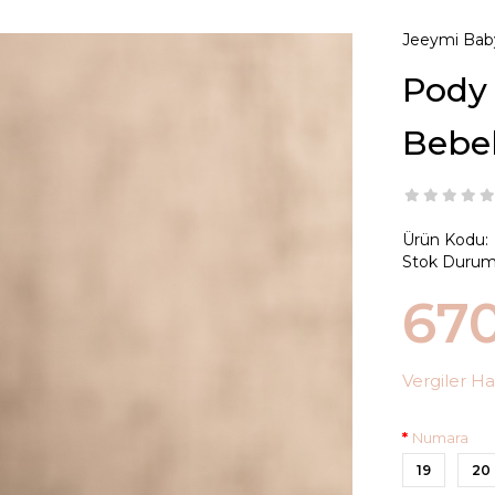
Jeeymi Bab
Pody 
Bebe
Ürün Kodu:
Stok Durum
67
Vergiler Ha
Numara
19
20