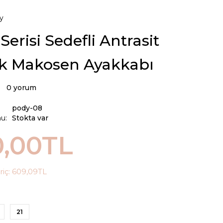
y
Serisi Sedefli Antrasit
k Makosen Ayakkabı
0 yorum
pody-08
u:
Stokta var
0,00TL
riç:
609,09TL
21