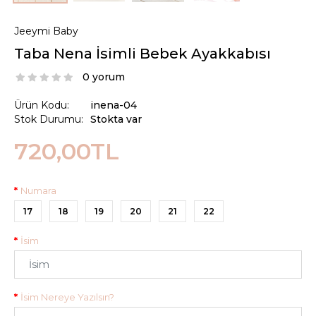
Jeeymi Baby
Taba Nena İsimli Bebek Ayakkabısı
0 yorum
Ürün Kodu:
inena-04
Stok Durumu:
Stokta var
720,00TL
Numara
17
18
19
20
21
22
İsim
İsim Nereye Yazılsın?