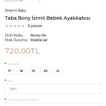
Jeeymi Baby
Taba Bony İsimli Bebek Ayakkabısı
0 yorum
Ürün Kodu:
ibony-04
Stok Durumu:
Stokta var
720,00TL
Numara
17
18
19
20
21
İsim
İsim Nereye Yazılsın?