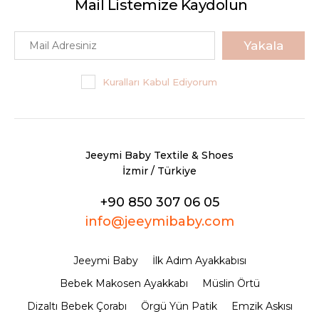
Mail Listemize Kaydolun
Yakala
Kuralları Kabul Ediyorum
Jeeymi Baby Textile & Shoes
İzmir / Türkiye
+90 850 307 06 05
info@jeeymibaby.com
Jeeymi Baby
İlk Adım Ayakkabısı
Bebek Makosen Ayakkabı
Müslin Örtü
Dizaltı Bebek Çorabı
Örgü Yün Patik
Emzik Askısı