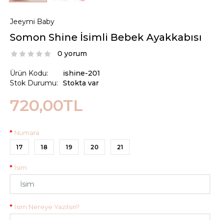
Jeeymi Baby
Somon Shine İsimli Bebek Ayakkabısı
0 yorum
Ürün Kodu:
ishine-201
Stok Durumu:
Stokta var
720,00TL
Numara
17
18
19
20
21
İsim
İsim Nereye Yazılsın?